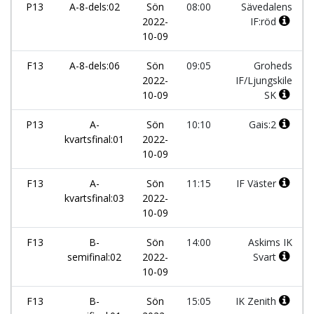
P13
A-8-dels:02
Sön
08:00
Sävedalens
2022-
IF:röd
10-09
F13
A-8-dels:06
Sön
09:05
Groheds
2022-
IF/Ljungskile
10-09
SK
P13
A-
Sön
10:10
Gais:2
kvartsfinal:01
2022-
10-09
F13
A-
Sön
11:15
IF Väster
kvartsfinal:03
2022-
10-09
F13
B-
Sön
14:00
Askims IK
semifinal:02
2022-
Svart
10-09
F13
B-
Sön
15:05
IK Zenith