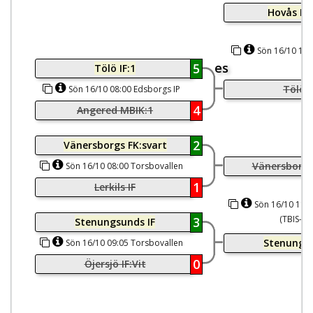
Hovås Bill
Sön 16/10 10:
es
5
Tölö IF:1
Tölö I
Sön 16/10 08:00 Edsborgs IP
4
Angered MBIK:1
2
Vänersborgs FK:svart
Vänersborgs
Sön 16/10 08:00 Torsbovallen
(TBIS-plan)
1
Lerkils IF
Sön 16/10 11:1
(TBIS-pl
3
Stenungsunds IF
Stenungsu
Sön 16/10 09:05 Torsbovallen
(TBIS-plan)
0
Öjersjö IF:Vit