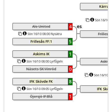
Kärra K
Sön 16/10 1
es
4
Ale United
Frillesås
Sön 16/10 08:00 Nysätra
5
Frillesås FF:1
1
Askims IK
Askims
Sön 16/10 08:00 Lyrfågeln
0
Näsets SK:Vinröd
Sön 16/10 11
8
IFK Skövde FK
IFK Sköv
Sön 16/10 09:05 Lyrfågeln
1
Öjersjö IF:Blå