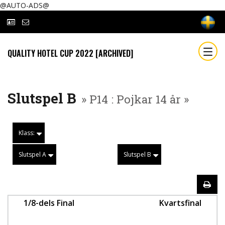
@AUTO-ADS@
QUALITY HOTEL CUP 2022 [ARCHIVED]
Slutspel B
» P14 : Pojkar 14 år »
Klass:
Slutspel A
Slutspel B
1/8-dels Final
Kvartsfinal