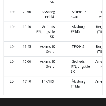
SK
Fre
20:50
Älvsborg
-
Askims IK
Hall
FF:blå
Svart
Var
Lör
10:40
Groheds
-
Älvsborg
Bergtä
IF/Ljungskile
FF:blå
(TIF-p
SK
Lör
11:45
Askims IK
-
TFK/HIS
Bergtä
Svart
(TIF-p
Lör
16:00
Askims IK
-
Groheds
Vänersv
Svart
IF/Ljungskile
No
SK
Lör
17:10
TFK/HIS
-
Älvsborg
Vänersv
FF:blå
Sy