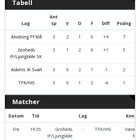
Tabell
Ant
Lag
sp
V
O
F
Diff
Poäng
Älvsborg FF:blå
3
2
1
0
+4
7
Groheds
3
1
2
0
+1
5
IF/Ljungskile SK
Askims IK Svart
3
0
2
1
-1
2
TFK/HIS
3
0
1
2
-4
1
Matcher
Datum
Tid
Lag
Konst
Fre
19:35
Groheds
-
TFK/HIS
Vänersv
IF/Ljungskile
No