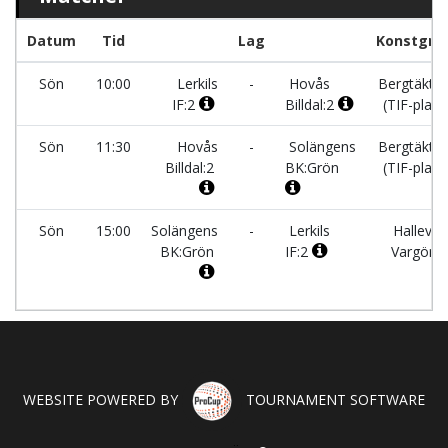
Datum
Tid
Lag
Konstgrä
Sön
10:00
Lerkils
-
Hovås
Bergtäkte
IF:2
Billdal:2
(TIF-plan)
Sön
11:30
Hovås
-
Solängens
Bergtäkte
Billdal:2
BK:Grön
(TIF-plan)
Sön
15:00
Solängens
-
Lerkils
Hallevi
BK:Grön
IF:2
Vargön
WEBSITE POWERED BY
TOURNAMENT SOFTWARE