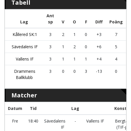
Tabell
Ant
Lag
sp
V
O
F
Diff
Poäng
Kållered SK:1
3
2
1
0
+3
7
Sävedalens IF
3
1
2
0
+6
5
Vallens IF
3
1
1
1
+4
4
Drammens
3
0
0
3
-13
0
Ballklubb
Matcher
Datum
Tid
Lag
Konstg
Fre
18:40
Sävedalens
-
Vallens IF
Bergtäk
IF
(TIF-pla