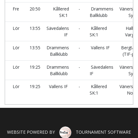
Fre
20:50
Kållered
-
Drammens
Vänersva
SK:1
Ballklubb
Syd
Lör
13:55
Sävedalens
-
Kållered
Hallev
IF
SK:1
Vargö
Lör
13:55
Drammens
-
Vallens IF
Bergtäk
Ballklubb
(TIF-pla
Lör
19:25
Drammens
-
Sävedalens
Vänersva
Ballklubb
IF
Syd
Lör
19:25
Vallens IF
-
Kållered
Vänersva
SK:1
Nord
WEBSITE POWERED BY
TOURNAMENT SOFTWARE