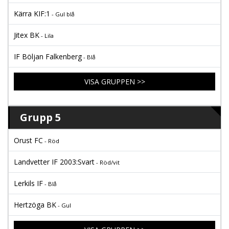
Kärra KIF:1
- Gul blå
Jitex BK
- Lila
IF Böljan Falkenberg
- Blå
VISA GRUPPEN >>
Grupp 5
Orust FC
- Röd
Landvetter IF 2003:Svart
- Röd/vit
Lerkils IF
- Blå
Hertzöga BK
- Gul