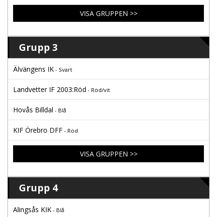
VISA GRUPPEN >>
Grupp 3
Älvängens IK
- Svart
Landvetter IF 2003:Röd
- Röd/vit
Hovås Billdal
- Blå
KIF Örebro DFF
- Röd
VISA GRUPPEN >>
Grupp 4
Alingsås KIK
- Blå