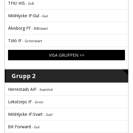
TFK/ HIS
- Grå
Mölnlycke IF:Gul
- Gul
Älvsborg FF
- Blå/svart
Tölö IF
- Grön/svart
VISA GRUPPEN >>
Grupp 2
Herrestads AIF
- Svart/vit
Lekstorps IF
- Grön
Mölnlycke IF:Svart
- Gul/
BK Forward
- Gul