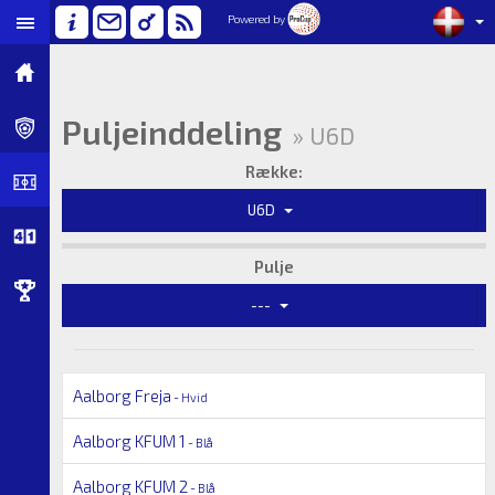
Powered by
Puljeinddeling
» U6D
Række:
U6D
Pulje
---
Aalborg Freja
- Hvid
Aalborg KFUM 1
- Blå
Aalborg KFUM 2
- Blå