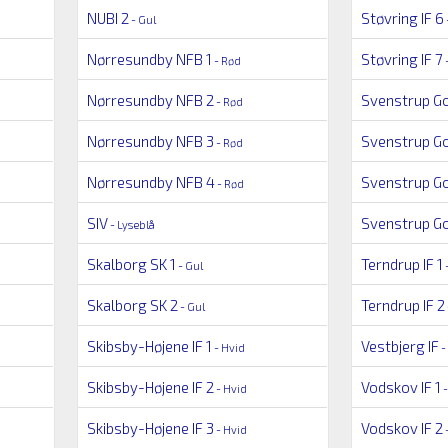
NUBI 2
Støvring IF 6
- Gul
Nørresundby NFB 1
Støvring IF 7
- Rød
-
Nørresundby NFB 2
Svenstrup Go
- Rød
Nørresundby NFB 3
Svenstrup Go
- Rød
Nørresundby NFB 4
Svenstrup Go
- Rød
SIV
Svenstrup Go
- Lyseblå
Skalborg SK 1
Terndrup IF 1
- Gul
Skalborg SK 2
Terndrup IF 2
- Gul
Skibsby-Højene IF 1
Vestbjerg IF
- Hvid
-
Skibsby-Højene IF 2
Vodskov IF 1
- Hvid
-
Skibsby-Højene IF 3
Vodskov IF 2
- Hvid
-