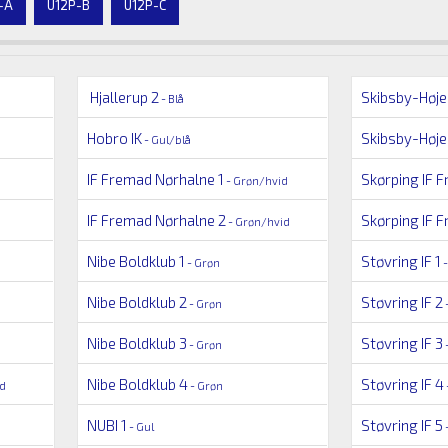
-A
U12P-B
U12P-C
Hjallerup 2
Skibsby-Høje
- Blå
Hobro IK
Skibsby-Højen
- Gul/blå
IF Fremad Nørhalne 1
Skørping IF F
- Grøn/hvid
IF Fremad Nørhalne 2
Skørping IF F
- Grøn/hvid
Nibe Boldklub 1
Støvring IF 1
- Grøn
-
Nibe Boldklub 2
Støvring IF 2
- Grøn
-
Nibe Boldklub 3
Støvring IF 3
- Grøn
-
Nibe Boldklub 4
Støvring IF 4
id
- Grøn
NUBI 1
Støvring IF 5
- Gul
-