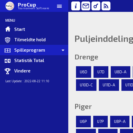
ProCup
Tournament Software
MENU
Start
Puljeinddelin
Tilmeldte hold
Spilleprogram
Drenge
Statistik Total
Vindere
U6D
U7D
U8D-A
Last Update : 2022-08-22 11:10
U10D-C
U11D-A
U11
Piger
U6P
U7P
U8P-A