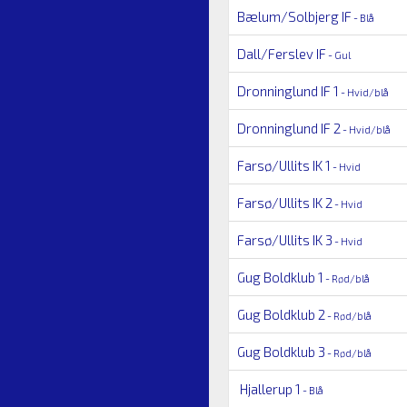
Bælum/Solbjerg IF
- Blå
Dall/Ferslev IF
- Gul
Dronninglund IF 1
- Hvid/blå
Dronninglund IF 2
- Hvid/blå
Farsø/Ullits IK 1
- Hvid
Farsø/Ullits IK 2
- Hvid
Farsø/Ullits IK 3
- Hvid
Gug Boldklub 1
- Rød/blå
Gug Boldklub 2
- Rød/blå
Gug Boldklub 3
- Rød/blå
Hjallerup 1
- Blå