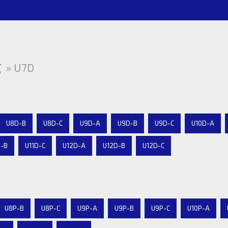
g
» U7D
U8D-B
U8D-C
U9D-A
U9D-B
U9D-C
U10D-A
D-B
U11D-C
U12D-A
U12D-B
U12D-C
U8P-B
U8P-C
U9P-A
U9P-B
U9P-C
U10P-A