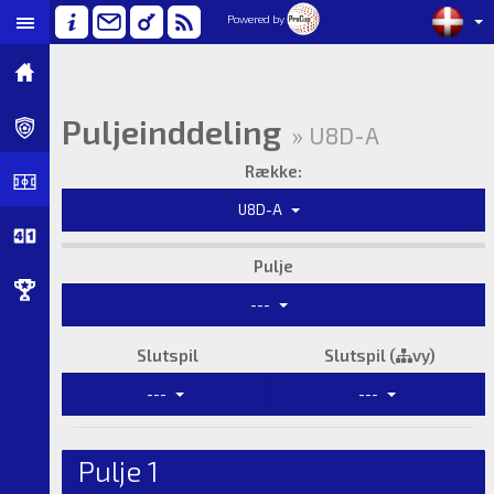
Powered by
Puljeinddeling
» U8D-A
Række:
U8D-A
Pulje
---
Slutspil
Slutspil (
vy)
---
---
Pulje 1