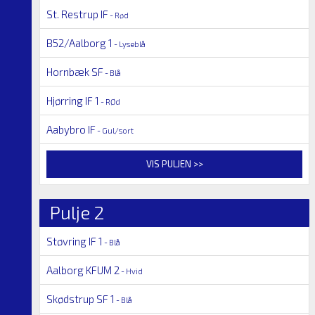
St. Restrup IF
- Rød
B52/Aalborg 1
- Lyseblå
Hornbæk SF
- Blå
Hjørring IF 1
- RØd
Aabybro IF
- Gul/sort
VIS PULJEN >>
Pulje 2
Støvring IF 1
- Blå
Aalborg KFUM 2
- Hvid
Skødstrup SF 1
- Blå