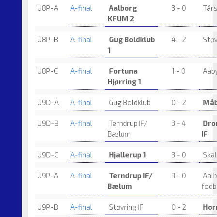
U8P-A
A-final
Aalborg
3 - 0
Tårs
KFUM 2
U8P-B
A-final
Gug Boldklub
4 - 2
Støv
1
U8P-C
A-final
Fortuna
1 - 0
Aaby
Hjørring 1
U9D-A
A-final
Gug Boldklub
0 - 2
Måb
U9D-B
A-final
Terndrup IF/
3 - 4
Dro
Bælum
IF
U9D-C
A-final
Hjallerup 1
3 - 0
Skal
U9P-A
A-final
Terndrup IF/
3 - 0
Aalb
Bælum
fodb
U9P-B
A-final
Støvring IF
0 - 2
Hor