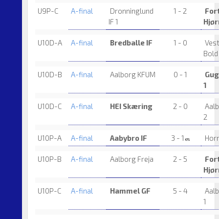
U9P-C
A-final
Dronninglund
1 - 2
For
IF 1
Hjør
U10D-A
A-final
Bredballe IF
1 - 0
Ves
Bold
U10D-B
A-final
Aalborg KFUM
0 - 1
Gug
1
U10D-C
A-final
HEI Skæring
2 - 0
Aalb
2
U10P-A
A-final
Aabybro IF
3 - 1
Hor
es
U10P-B
A-final
Aalborg Freja
2 - 5
For
Hjør
U10P-C
A-final
Hammel GF
5 - 4
Aalb
1