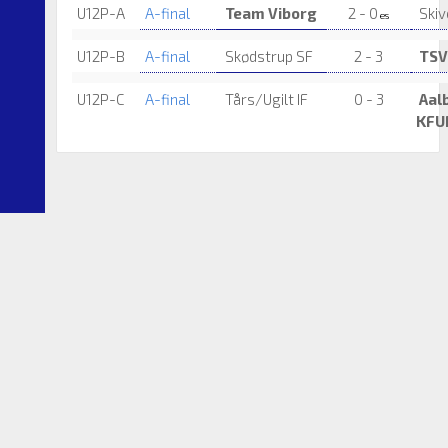
U12P-A
A-final
Team Viborg
2 - 0
Skiv
es
U12P-B
A-final
Skødstrup SF
2 - 3
TSV
U12P-C
A-final
Tårs/Ugilt IF
0 - 3
Aal
KF