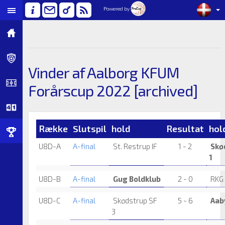
Powered by
Vinder af Aalborg KFUM
Forårscup 2022 [archived]
Række
Slutspil
hold
Resultat
hol
U8D-A
A-final
St. Restrup IF
1 - 2
Skø
1
U8D-B
A-final
Gug Boldklub
2 - 0
RKG 
U8D-C
A-final
Skødstrup SF
5 - 6
Aaby
3