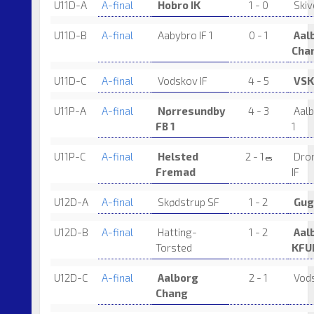
U11D-A
A-final
Hobro IK
1 - 0
Skive
U11D-B
A-final
Aabybro IF 1
0 - 1
Aal
Cha
U11D-C
A-final
Vodskov IF
4 - 5
VSK
U11P-A
A-final
Nørresundby
4 - 3
Aalb
FB 1
1
U11P-C
A-final
Helsted
2 - 1
Dron
es
Fremad
IF
U12D-A
A-final
Skødstrup SF
1 - 2
Gug
U12D-B
A-final
Hatting-
1 - 2
Aal
Torsted
KFU
U12D-C
A-final
Aalborg
2 - 1
Vods
Chang