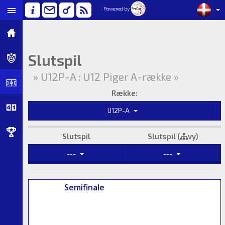
Powered by
Slutspil
» U12P-A : U12 Piger A-række »
Række:
U12P-A
Slutspil
Slutspil (
vy)
---
---
Semifinale