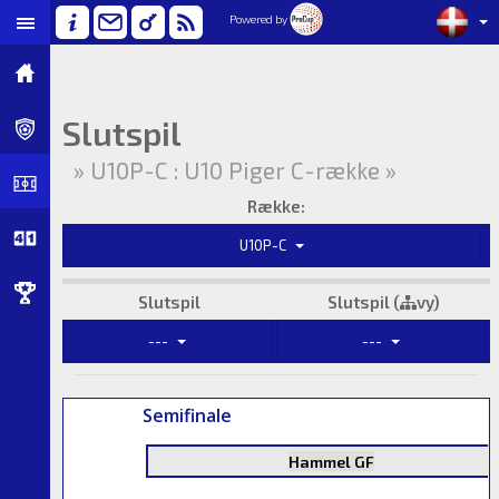
Powered by
Slutspil
» U10P-C : U10 Piger C-række »
Række:
U10P-C
Slutspil
Slutspil (
vy)
---
---
Semifinale
Hammel GF