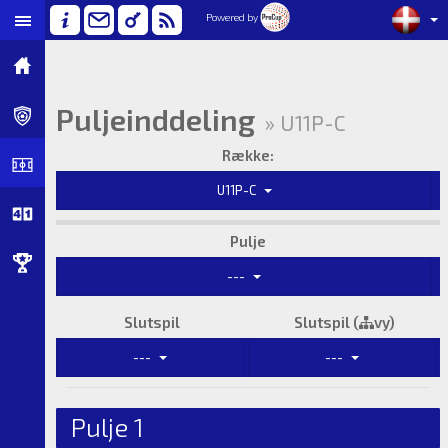
Powered by
Puljeinddeling
» U11P-C
Række:
U11P-C
Pulje
---
Slutspil
Slutspil (
vy)
---
---
Pulje 1