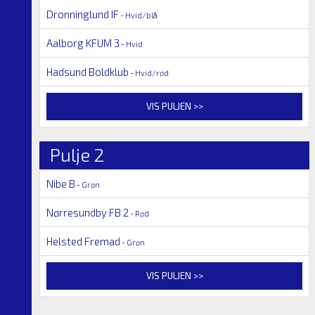
Dronninglund IF
- Hvid/blå
Aalborg KFUM 3
- Hvid
Hadsund Boldklub
- Hvid/rød
VIS PULJEN >>
Pulje 2
Nibe B
- Grøn
Nørresundby FB 2
- Rød
Helsted Fremad
- Grøn
VIS PULJEN >>