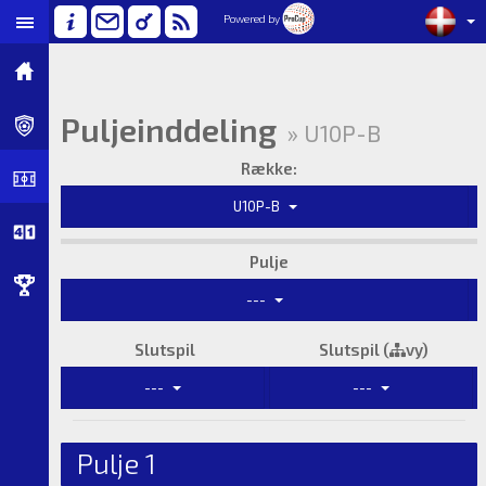
Powered by
Puljeinddeling
» U10P-B
Række:
U10P-B
Pulje
---
Slutspil
Slutspil (
vy)
---
---
Pulje 1