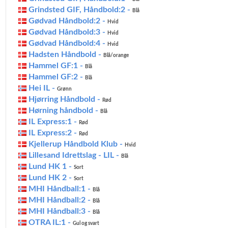
Grindsted GIF, Håndbold:2 -
Blå
Gødvad Håndbold:2 -
Hvid
Gødvad Håndbold:3 -
Hvid
Gødvad Håndbold:4 -
Hvid
Hadsten Håndbold -
Blå/orange
Hammel GF:1 -
Blå
Hammel GF:2 -
Blå
Hei IL -
Grønn
Hjørring Håndbold -
Rød
Hørning håndbold -
Blå
IL Express:1 -
Rød
IL Express:2 -
Rød
Kjellerup Håndbold Klub -
Hvid
Lillesand Idrettslag - LIL -
Blå
Lund HK 1 -
Sort
Lund HK 2 -
Sort
MHI Håndball:1 -
Blå
MHI Håndball:2 -
Blå
MHI Håndball:3 -
Blå
OTRA IL:1 -
Gul og svart