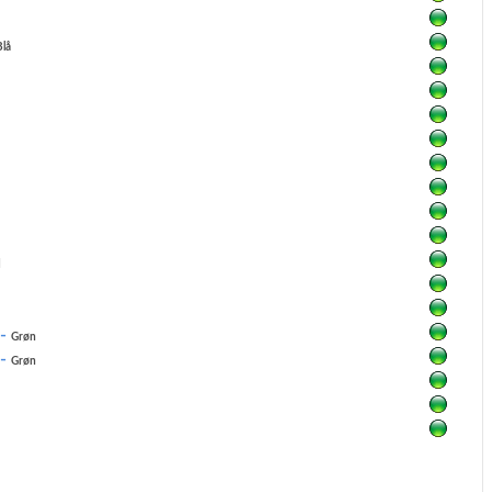
Blå
d
 -
Grøn
 -
Grøn