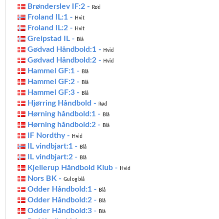
Brønderslev IF:2 -
Rød
Froland IL:1 -
Hvit
Froland IL:2 -
Hvit
Greipstad IL -
Blå
Gødvad Håndbold:1 -
Hvid
Gødvad Håndbold:2 -
Hvid
Hammel GF:1 -
Blå
Hammel GF:2 -
Blå
Hammel GF:3 -
Blå
Hjørring Håndbold -
Rød
Hørning håndbold:1 -
Blå
Hørning håndbold:2 -
Blå
IF Nordthy -
Hvid
IL vindbjart:1 -
Blå
IL vindbjart:2 -
Blå
Kjellerup Håndbold Klub -
Hvid
Nors BK -
Gul og blå
Odder Håndbold:1 -
Blå
Odder Håndbold:2 -
Blå
Odder Håndbold:3 -
Blå