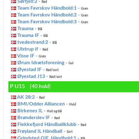
Sørfjell:2 -
Rød
Team Favrskov Håndbold:1 -
Grøn
Team Favrskov Håndbold:2 -
Grøn
Team Favrskov Håndbold:3 -
Grøn
Trauma -
Blå
Trauma IF -
Blå
tvedestrand:2 -
Blå
Ulstrup if -
Rød
Visse IF -
Grøn
Ørum Idrætsforening -
Gul
Øyestad IF -
Rød/sort
Øyestad J13 -
Rød/sort
P U15
(40 hold)
AK 28:2 -
Rød
BMI/Odder Alliancen -
Hvid
Birkenes IL -
Hvit og blå
Brønderslev IF -
Rød
Flekkefjord Håndballklubb -
Rød
Frøyland IL Håndball -
Sort
Grindsted GIF, Håndbold:1 -
Blå