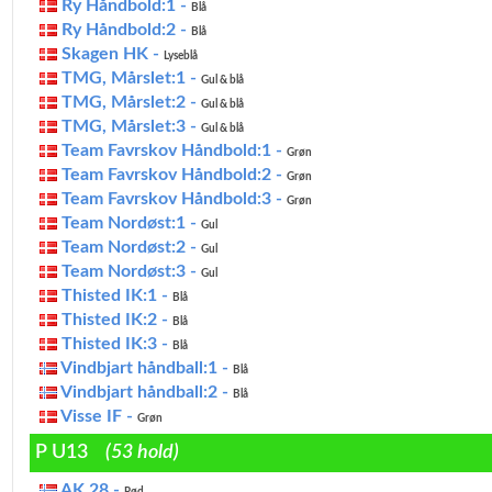
Ry Håndbold:1 -
Blå
Ry Håndbold:2 -
Blå
Skagen HK -
Lyseblå
TMG, Mårslet:1 -
Gul & blå
TMG, Mårslet:2 -
Gul & blå
TMG, Mårslet:3 -
Gul & blå
Team Favrskov Håndbold:1 -
Grøn
Team Favrskov Håndbold:2 -
Grøn
Team Favrskov Håndbold:3 -
Grøn
Team Nordøst:1 -
Gul
Team Nordøst:2 -
Gul
Team Nordøst:3 -
Gul
Thisted IK:1 -
Blå
Thisted IK:2 -
Blå
Thisted IK:3 -
Blå
Vindbjart håndball:1 -
Blå
Vindbjart håndball:2 -
Blå
Visse IF -
Grøn
P U13
(53 hold)
AK 28 -