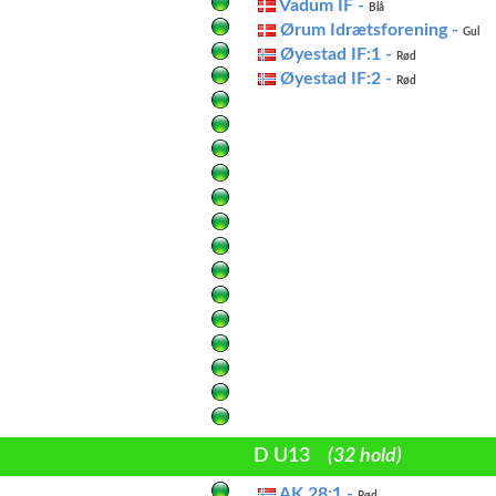
Vadum IF -
Blå
Ørum Idrætsforening -
Gul
Øyestad IF:1 -
Rød
Øyestad IF:2 -
Rød
D U13
(32 hold)
AK 28:1 -