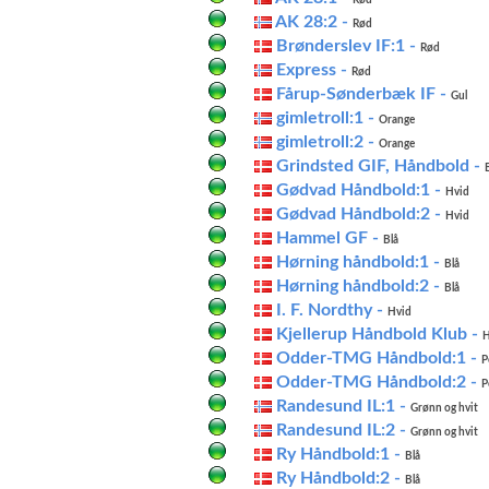
Rød
AK 28:2 -
Rød
Brønderslev IF:1 -
Rød
Express -
Rød
Fårup-Sønderbæk IF -
Gul
gimletroll:1 -
Orange
gimletroll:2 -
Orange
Grindsted GIF, Håndbold -
Gødvad Håndbold:1 -
Hvid
Gødvad Håndbold:2 -
Hvid
Hammel GF -
Blå
Hørning håndbold:1 -
Blå
Hørning håndbold:2 -
Blå
I. F. Nordthy -
Hvid
Kjellerup Håndbold Klub -
H
Odder-TMG Håndbold:1 -
P
Odder-TMG Håndbold:2 -
P
Randesund IL:1 -
Grønn og hvit
Randesund IL:2 -
Grønn og hvit
Ry Håndbold:1 -
Blå
Ry Håndbold:2 -
Blå