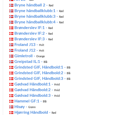
Rød
Bryne håndball 2 -
Rød
Bryne håndballklubb:1 -
Rød
Bryne håndballklubb:3 -
Rød
Bryne håndballklubb:4 -
Rød
Brønderslev IF:1 -
Rød
Brønderslev IF:2 -
Rød
Brønderslev IF:3 -
Rød
Froland J13 -
Hvit
Froland J12 -
Hvit
Gimletroll -
Orange
Greipstad IL:1 -
Blå
Grindsted GIF, Håndbold:1 -
Blå
Grindsted GIF, Håndbold:2 -
Blå
Grindsted GIF, Håndbold:3 -
Blå
Gødvad Håndbold:1 -
Hvid
Gødvad Håndbold:2 -
Hvid
Gødvad Håndbold:3 -
Hvid
Hammel GF:1 -
Blå
Hisøy -
Grønn
Hjørring Håndbold -
Rød