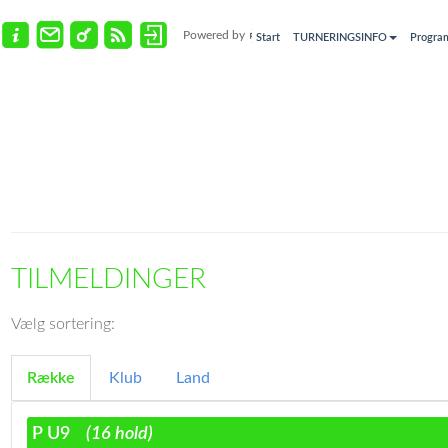
Powered by
Start
TURNERINGSINFO
Progra
TILMELDINGER
Vælg sortering:
Række
Klub
Land
P U9
(16 hold)