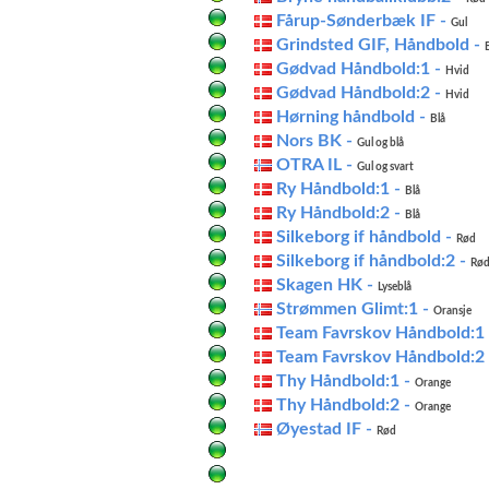
Fårup-Sønderbæk IF -
Gul
Grindsted GIF, Håndbold -
Gødvad Håndbold:1 -
Hvid
Gødvad Håndbold:2 -
Hvid
Hørning håndbold -
Blå
Nors BK -
Gul og blå
OTRA IL -
Gul og svart
Ry Håndbold:1 -
Blå
Ry Håndbold:2 -
Blå
Silkeborg if håndbold -
Rød
Silkeborg if håndbold:2 -
Rø
Skagen HK -
Lyseblå
Strømmen Glimt:1 -
Oransje
Team Favrskov Håndbold:1
Team Favrskov Håndbold:2
Thy Håndbold:1 -
Orange
Thy Håndbold:2 -
Orange
Øyestad IF -
Rød