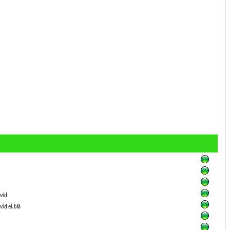
vid
id el. blå