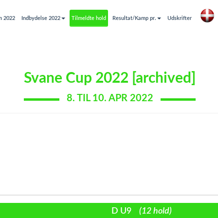
m 2022
Indbydelse 2022
Tilmeldte hold
Resultat/Kamp pr.
Udskrifter
Svane Cup 2022 [archived]
8. TIL 10. APR 2022
D U9
(12 hold)