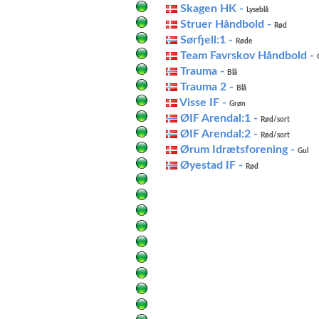
Skagen HK -
Lyseblå
Struer Håndbold -
Rød
Sørfjell:1 -
Røde
Team Favrskov Håndbold -
Trauma -
Blå
Trauma 2 -
Blå
Visse IF -
Grøn
ØIF Arendal:1 -
Rød/sort
ØIF Arendal:2 -
Rød/sort
Ørum Idrætsforening -
Gul
Øyestad IF -
Rød