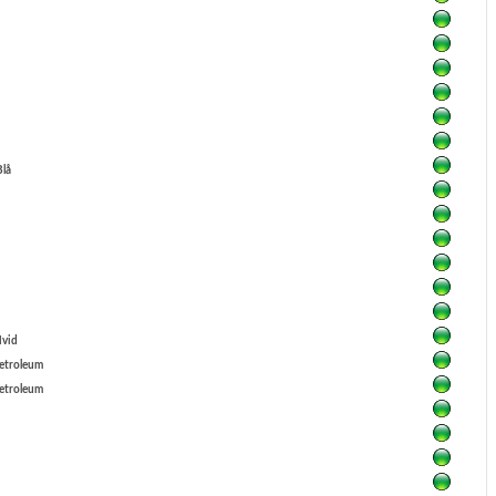
Blå
vid
etroleum
etroleum