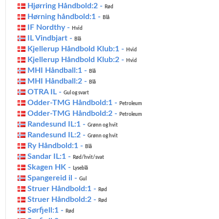
Hjørring Håndbold:2 -
Rød
Hørning håndbold:1 -
Blå
IF Nordthy -
Hvid
IL Vindbjart -
Blå
Kjellerup Håndbold Klub:1 -
Hvid
Kjellerup Håndbold Klub:2 -
Hvid
MHI Håndball:1 -
Blå
MHI Håndball:2 -
Blå
OTRA IL -
Gul og svart
Odder-TMG Håndbold:1 -
Petroleum
Odder-TMG Håndbold:2 -
Petroleum
Randesund IL:1 -
Grønn og hvit
Randesund IL:2 -
Grønn og hvit
Ry Håndbold:1 -
Blå
Sandar IL:1 -
Rød/hvit/svat
Skagen HK -
Lyseblå
Spangereid il -
Gul
Struer Håndbold:1 -
Rød
Struer Håndbold:2 -
Rød
Sørfjell:1 -
Rød