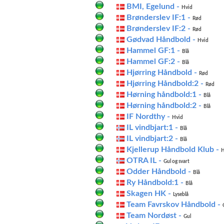
BMI, Egelund -
Hvid
Brønderslev IF:1 -
Rød
Brønderslev IF:2 -
Rød
Gødvad Håndbold -
Hvid
Hammel GF:1 -
Blå
Hammel GF:2 -
Blå
Hjørring Håndbold -
Rød
Hjørring Håndbold:2 -
Rød
Hørning håndbold:1 -
Blå
Hørning håndbold:2 -
Blå
IF Nordthy -
Hvid
IL vindbjart:1 -
Blå
IL vindbjart:2 -
Blå
Kjellerup Håndbold Klub -
H
OTRA IL -
Gul og svart
Odder Håndbold -
Blå
Ry Håndbold:1 -
Blå
Skagen HK -
Lyseblå
Team Favrskov Håndbold -
Team Nordøst -
Gul