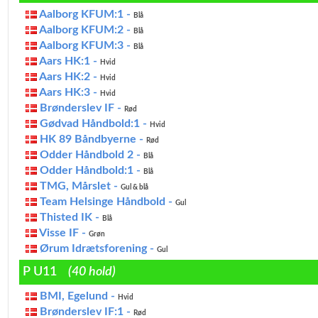
Aalborg KFUM:1 -
Blå
Aalborg KFUM:2 -
Blå
Aalborg KFUM:3 -
Blå
Aars HK:1 -
Hvid
Aars HK:2 -
Hvid
Aars HK:3 -
Hvid
Brønderslev IF -
Rød
Gødvad Håndbold:1 -
Hvid
HK 89 Båndbyerne -
Rød
Odder Håndbold 2 -
Blå
Odder Håndbold:1 -
Blå
TMG, Mårslet -
Gul & blå
Team Helsinge Håndbold -
Gul
Thisted IK -
Blå
Visse IF -
Grøn
Ørum Idrætsforening -
Gul
P U11
(40 hold)
BMI, Egelund -
Hvid
Brønderslev IF:1 -
Rød