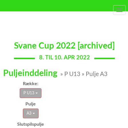
Togg
navi
Svane Cup 2022 [archived]
8. TIL 10. APR 2022
Puljeinddeling
» P U13 » Pulje A3
Række:
P U13
Pulje
A3
Slutspilspulje