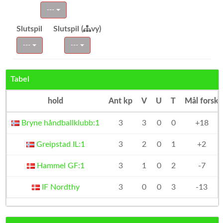
---
Slutspil
Slutspil (
vy)
---
---
Tabel
hold
Ant kp
V
U
T
Mål forsk
Bryne håndballklubb:1
3
3
0
0
+18
Greipstad IL:1
3
2
0
1
+2
Hammel GF:1
3
1
0
2
-7
IF Nordthy
3
0
0
3
-13