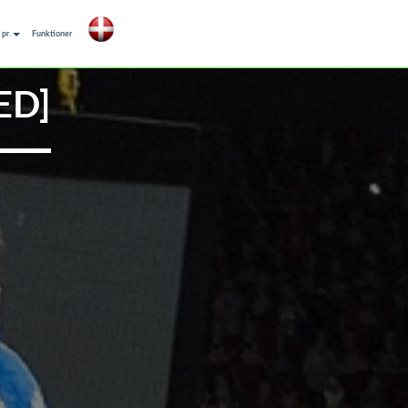
pr.
Funktioner
ED]