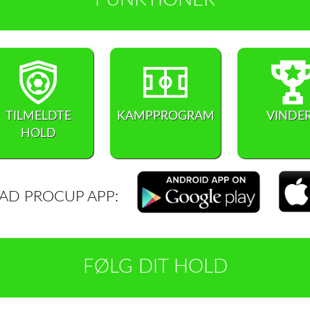
TILMELDTE
KAMPPROGRAM
VINDE
HOLD
D PROCUP APP:
FØLG DIT HOLD