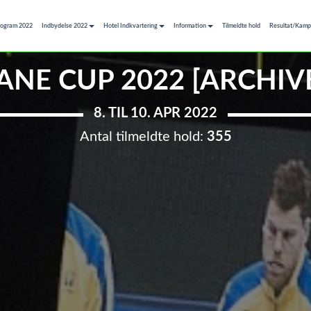
rogram 2022
Indbydelse 2022
Hotel Indkvartering
Information
Tilmeldte hold
Resultat/Kamp 
ANE CUP 2022 [ARCHIV
8. TIL 10. APR 2022
Antal tilmeldte hold:
355