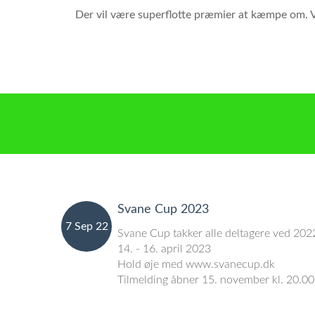
Der vil være superflotte præmier at kæmpe om. Vi
Svane Cup 2023
7 Sep 22
Svane Cup takker alle deltagere ved 2022
14. - 16. april 2023
Hold øje med www.svanecup.dk
Tilmelding åbner 15. november kl. 20.00