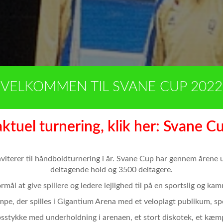
VELKOMMEN TIL SVANE CUP 2022
aktuel turnering, klik her: Svane C
nviterer til håndboldturnering i år. Svane Cup har gennem årene 
deltagende hold og 3500 deltagere.
mål at give spillere og ledere lejlighed til på en sportslig og ka
mpe, der spilles i Gigantium Arena med et veloplagt publikum, s
løbsstykke med underholdning i arenaen, et stort diskotek, et kæ