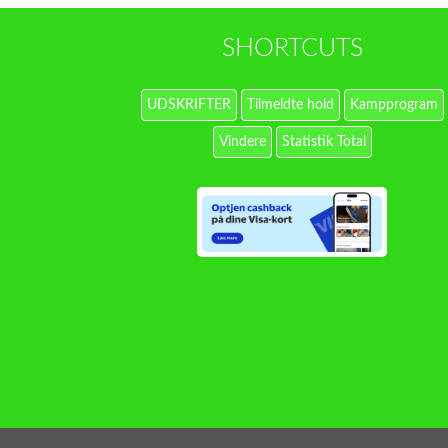
SHORTCUTS
UDSKRIFTER
Tilmeldte hold
Kampprogram
Vindere
Statistik Total