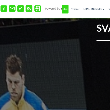
Powered by
Start
Nyheder
TURNERINGSINFO
P
SV