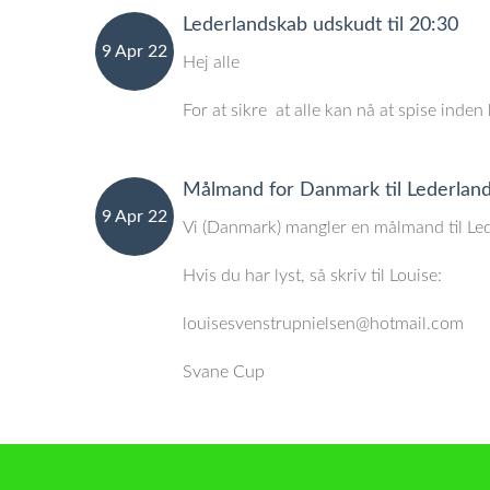
Lederlandskab udskudt til 20:30
9 Apr 22
Hej alle
For at sikre at alle kan nå at spise inde
Målmand for Danmark til Lederla
9 Apr 22
Vi (Danmark) mangler en målmand til Le
Hvis du har lyst, så skriv til Louise:
louisesvenstrupnielsen@hotmail.com
Svane Cup