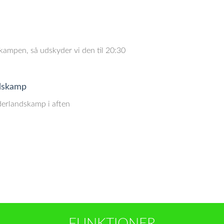
n kampen, så udskyder vi den til 20:30
ndskamp
derlandskamp i aften
FUNKTIONER