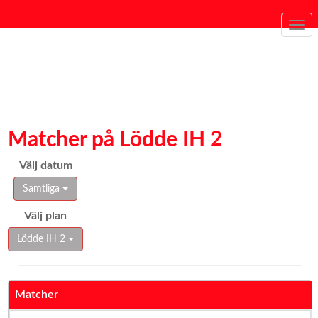
Togg
navi
Matcher på Lödde IH 2
Välj datum
Samtliga
Välj plan
Lödde IH 2
Matcher