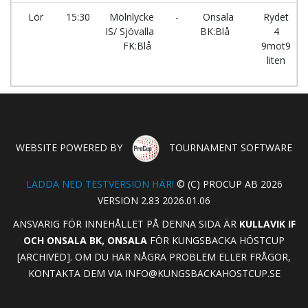
Lör
15:30
Mölnlycke
-
Onsala
Rydet
IS/ Sjövalla
BK:Blå
4
FK:Blå
9mot9
liten
WEBSITE POWERED BY
TOURNAMENT SOFTWARE
LADDA NED TESTVERSION HÄR!
© (C) PROCUP AB 2026
VERSION 2.83 2026.01.06
ANSVARIG FÖR INNEHÅLLET PÅ DENNA SIDA ÄR
KULLAVIK IF
OCH ONSALA BK, ONSALA
FÖR KUNGSBACKA HÖSTCUP
[ARCHIVED]. OM DU HAR NÅGRA PROBLEM ELLER FRÅGOR,
KONTAKTA DEM VIA
INFO@KUNGSBACKAHOSTCUP.SE