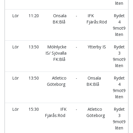
liten
Lör
11:20
Onsala
-
IFK
Rydet
BK:Blå
Fjärås:Röd
4
9mot9
liten
Lör
13:50
Mölnlycke
-
Ytterby IS
Rydet
IS/ Sjövalla
3
FK:Blå
9mot9
liten
Lör
13:50
Atletico
-
Onsala
Rydet
Göteborg
BK:Blå
4
9mot9
liten
Lör
15:30
IFK
-
Atletico
Rydet
Fjärås:Röd
Göteborg
3
9mot9
liten