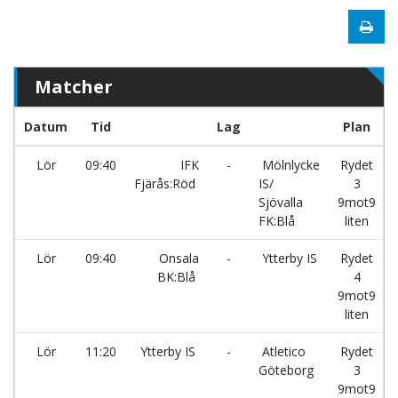
Matcher
Datum
Tid
Lag
Plan
Lör
09:40
IFK
-
Mölnlycke
Rydet
Fjärås:Röd
IS/
3
Sjövalla
9mot9
FK:Blå
liten
Lör
09:40
Onsala
-
Ytterby IS
Rydet
BK:Blå
4
9mot9
liten
Lör
11:20
Ytterby IS
-
Atletico
Rydet
Göteborg
3
9mot9