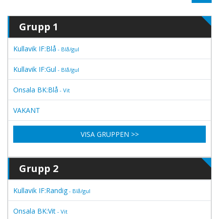
Grupp 1
Kullavik IF:Blå
- Blå/gul
Kullavik IF:Gul
- Blå/gul
Onsala BK:Blå
- Vit
VAKANT
VISA GRUPPEN >>
Grupp 2
Kullavik IF:Randig
- Blå/gul
Onsala BK:Vit
- Vit