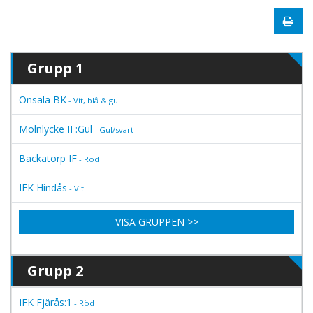
Grupp 1
Onsala BK
- Vit, blå & gul
Mölnlycke IF:Gul
- Gul/svart
Backatorp IF
- Röd
IFK Hindås
- Vit
VISA GRUPPEN >>
Grupp 2
IFK Fjärås:1
- Röd