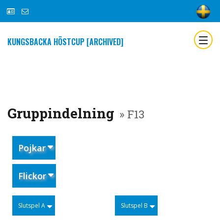
KUNGSBACKA HÖSTCUP [ARCHIVED]
Gruppindelning
» F13
Pojkar
Flickor
Slutspel A
Slutspel B