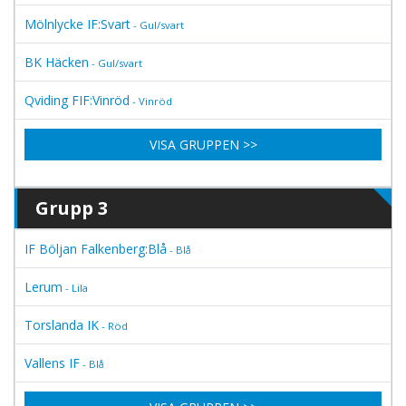
Mölnlycke IF:Svart
- Gul/svart
BK Häcken
- Gul/svart
Qviding FIF:Vinröd
- Vinröd
VISA GRUPPEN >>
Grupp 3
IF Böljan Falkenberg:Blå
- Blå
Lerum
- Lila
Torslanda IK
- Röd
Vallens IF
- Blå