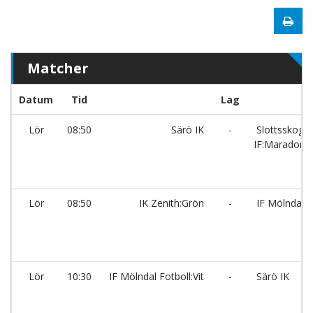
Matcher
Datum
Tid
Lag
Lör
08:50
Särö IK
-
Slottsskog
IF:Maradona
Lör
08:50
IK Zenith:Grön
-
IF Mölndal Fo
Lör
10:30
IF Mölndal Fotboll:Vit
-
Särö IK