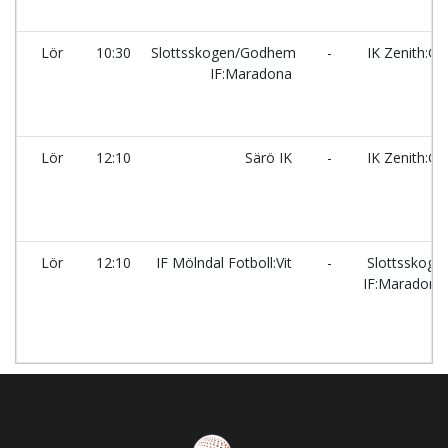
Lör
10:30
Slottsskogen/Godhem
-
IK Zenith:Gr
IF:Maradona
Lör
12:10
Särö IK
-
IK Zenith:Gr
Lör
12:10
IF Mölndal Fotboll:Vit
-
Slottsskog
IF:Maradona