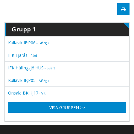
Grupp 1
Kullavik IF:P06
- Blå/gul
IFK Fjärås
- Röd
IFK Hällingsjö:HUS
- Svart
Kullavik IF;P05
- Blå/gul
Onsala BK:HJ17
- Vit
VISA GRUPPEN >>