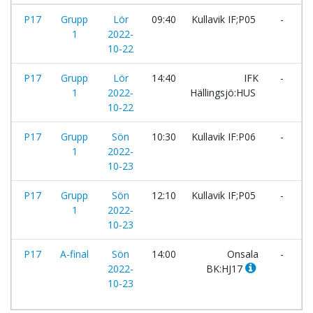
P17
Grupp
Lör
09:40
Kullavik IF;P05
-
O
1
2022-
B
10-22
P17
Grupp
Lör
14:40
IFK
-
K
1
2022-
Hällingsjö:HUS
I
10-22
P17
Grupp
Sön
10:30
Kullavik IF:P06
-
K
1
2022-
I
10-23
P17
Grupp
Sön
12:10
Kullavik IF;P05
-
I
1
2022-
F
10-23
P17
A-final
Sön
14:00
Onsala
-
K
2022-
BK:HJ17
I
10-23