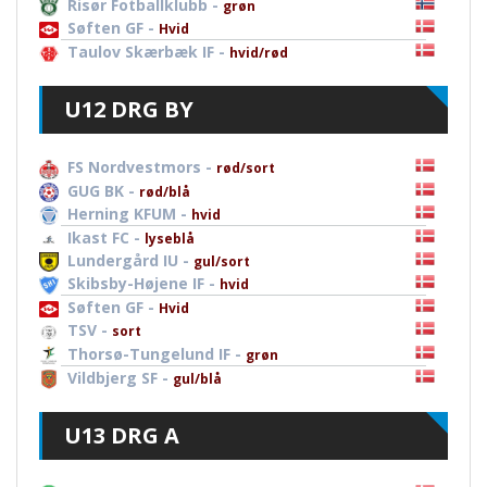
Risør Fotballklubb -
grøn
Søften GF -
Hvid
Taulov Skærbæk IF -
hvid/rød
U12 DRG BY
FS Nordvestmors -
rød/sort
GUG BK -
rød/blå
Herning KFUM -
hvid
Ikast FC -
lyseblå
Lundergård IU -
gul/sort
Skibsby-Højene IF -
hvid
Søften GF -
Hvid
TSV -
sort
Thorsø-Tungelund IF -
grøn
Vildbjerg SF -
gul/blå
U13 DRG A