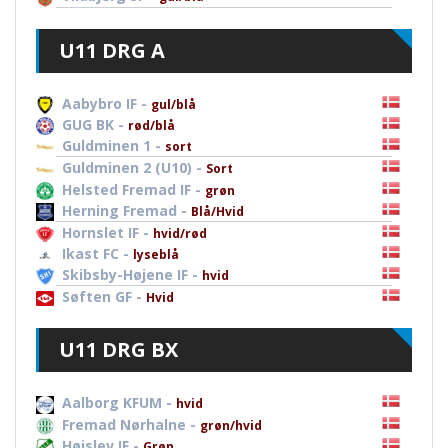
U11 DRG A
Aabybro IF -
gul/blå
GUG BK -
rød/blå
Guldminen 1 -
sort
Guldminen 2 (U10) -
Sort
Helsted Fremad IF -
grøn
Herning Fremad -
Blå/Hvid
Hornslet IF -
hvid/rød
Ikast FC -
lyseblå
Skibsby-Højene IF -
hvid
Søften GF -
Hvid
U11 DRG BX
Aalborg KFUM -
hvid
Fremad Nørhalne -
grøn/hvid
Højslev IF -
Grøn