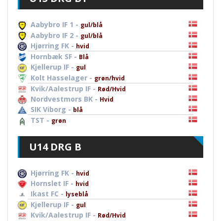
Aabybro IF 1 -
gul/blå
Aabybro IF 2 -
gul/blå
Hjørring FK -
hvid
Hornbæk SF -
Blå
Kjellerup IF -
gul
Kolt Hasselager -
grøn/hvid
Kvik/Aalestrup IF -
Rød/Hvid
Nordvestmors BK -
Hvid
SIK Viborg -
blå
TST -
grøn
U14 DRG B
Hjørring FK -
hvid
Hornslet IF -
hvid
Ikast FC -
lyseblå
Kjellerup IF -
gul
Kvik/Aalestrup IF -
Rød/Hvid