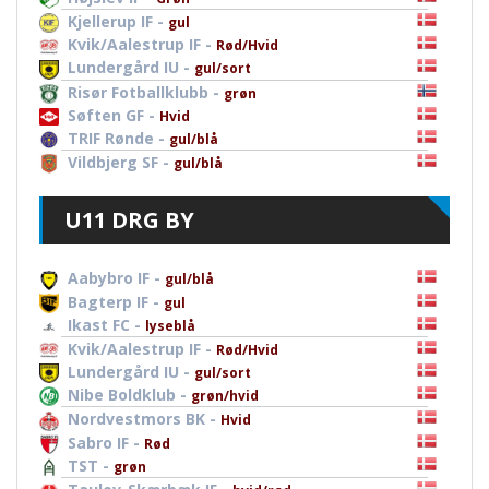
Kjellerup IF -
gul
Kvik/Aalestrup IF -
Rød/Hvid
Lundergård IU -
gul/sort
Risør Fotballklubb -
grøn
Søften GF -
Hvid
TRIF Rønde -
gul/blå
Vildbjerg SF -
gul/blå
U11 DRG BY
Aabybro IF -
gul/blå
Bagterp IF -
gul
Ikast FC -
lyseblå
Kvik/Aalestrup IF -
Rød/Hvid
Lundergård IU -
gul/sort
Nibe Boldklub -
grøn/hvid
Nordvestmors BK -
Hvid
Sabro IF -
Rød
TST -
grøn