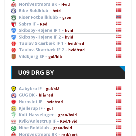
Nordvestmors BK -
Hvid
Ribe Boldklub -
hvid
Risør Fotballklubb -
grøn
Sabro IF -
Rød
Skibsby-Højene IF 1 -
hvid
Skibsby-Højene IF 2 -
hvid
Taulov Skærbæk IF 1 -
hvid/rød
Taulov-Skærbæk IF 2 -
hvid/rød
Vildbjerg SF -
gul/blå
U09 DRG BY
Aabybro IF -
gul/blå
GUG BK -
blå/rød
Hornslet IF -
hvid/rød
Kjellerup IF -
gul
Kolt Hasselager -
grøn/hvid
Kvik/Aalestrup IF -
Rød/Hvid
Nibe Boldklub -
grøn/hvid
Nordvestmors BK -
rød/sort