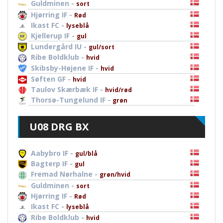
Guldminen -
sort
Hjørring IF -
Rød
Ikast FC -
lyseblå
Kjellerup IF -
gul
Lundergård IU -
gul/sort
Ribe Boldklub -
hvid
Skibsby-Højene IF -
hvid
Søften GF -
hvid
Taulov Skærbæk IF -
hvid/rød
Thorsø-Tungelund IF -
grøn
U08 DRG BX
Aabybro IF -
gul/blå
Bagterp IF -
gul
Fremad Nørhalne -
grøn/hvid
Guldminen -
sort
Hjørring IF -
Rød
Ikast FC -
lyseblå
Ribe Boldklub -
hvid