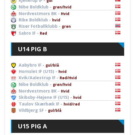
Kjellerup IF -
gul
Nibe Boldklub -
grøn/hvid
Nordvestmors BK -
Hvid
Ribe Boldklub -
hvid
Risør Fotballklubb -
grøn
Sabro IF -
Rød
U14 PIG B
Aabybro IF -
gul/blå
Hornslet IF (U15) -
hvid
Kvik/Aalestrup IF -
Rød/Hvid
Nibe Boldklub -
grøn/hvid
Nordvestmors BK -
Hvid
Skibsby-Højene IF (U15) -
hvid
Taulov Skærbæk IF -
hvid/rød
Vildbjerg SF -
gul/blå
U15 PIG A