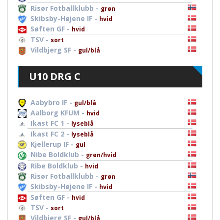
Risør Fotballklubb -
grøn
Skibsby-Højene IF -
hvid
Søften GF -
hvid
TSV -
sort
Vildbjerg SF -
gul/blå
U10 DRG C
Aabybro IF -
gul/blå
Aalborg KFUM -
hvid
Ikast FC 1 -
lyseblå
Ikast FC 2 -
lyseblå
Kjellerup IF -
gul
Nibe Boldklub -
grøn/hvid
Ribe Boldklub -
hvid
Risør Fotballklubb -
grøn
Skibsby-Højene IF -
hvid
Søften GF -
hvid
TSV -
sort
Vildbjerg SF -
gul/blå