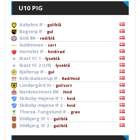
U10 PIG
Aabybro IF -
gul/blå
Bagterp IF -
gul
GUG BK -
rød/blå
Guldminen -
sort
Hornslet IF -
hvid/rød
Ikast FC 1 -
lyseblå
Ikast FC 2 (U9) -
lyseblå
Kjellerup IF -
gul
Kvik/Aalestrup IF -
Rød/Hvid
Lundergård IU -
gul/sort
Nordvestmors BK -
Hvid
Skibsby-Højene IF 1 -
hvid
Skibsby-Højene IF 2 -
hvid
Thorsø-Tungelund IF -
grøn
Vildbjerg SF 1 -
gul/blå
Vildbjerg SF 2 -
gul/blå