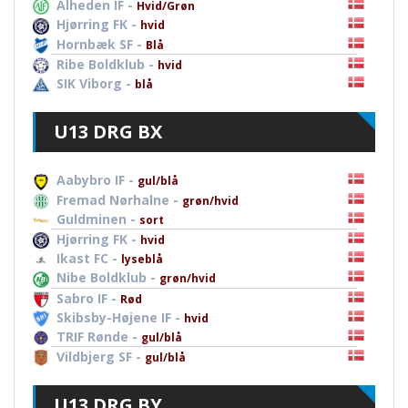
Alheden IF -
Hvid/Grøn
Hjørring FK -
hvid
Hornbæk SF -
Blå
Ribe Boldklub -
hvid
SIK Viborg -
blå
U13 DRG BX
Aabybro IF -
gul/blå
Fremad Nørhalne -
grøn/hvid
Guldminen -
sort
Hjørring FK -
hvid
Ikast FC -
lyseblå
Nibe Boldklub -
grøn/hvid
Sabro IF -
Rød
Skibsby-Højene IF -
hvid
TRIF Rønde -
gul/blå
Vildbjerg SF -
gul/blå
U13 DRG BY