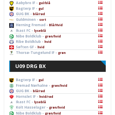
Aabybro IF -
gul/blå
Bagterp IF -
gul
GUG BK -
blå/rød
Guldminen -
sort
Herning Fremad -
Blå/Hvid
Ikast FC -
lyseblå
Nibe Boldklub -
grøn/hvid
Ribe Boldklub -
hvid
Søften GF -
hvid
Thorsø-Tungelund IF -
grøn
U09 DRG BX
Bagterp IF -
gul
Fremad Nørhalne -
grøn/hvid
GUG BK -
blå/rød
Hornslet IF -
hvid/rød
Ikast FC -
lyseblå
Kolt Hasselager -
grøn/hvid
Nibe Boldklub -
grøn/hvid