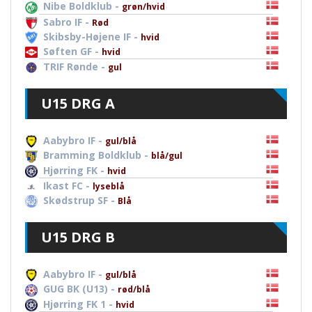
Nibe Boldklub -
grøn/hvid
Sabro IF -
Rød
Skibsby-Højene IF -
hvid
Søften GF -
hvid
TRIF Rønde -
gul
U15 DRG A
Aabybro IF -
gul/blå
Bramming Boldklub -
blå/gul
Hjørring FK -
hvid
Ikast FC -
lyseblå
Skødstrup SF -
Blå
U15 DRG B
Aabybro IF -
gul/blå
GUG BK (U13) -
rød/blå
Hjørring FK 1 -
hvid