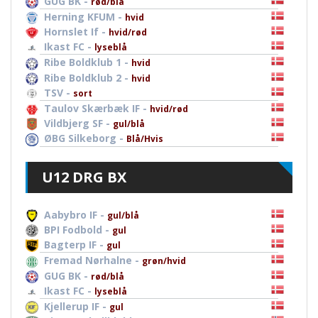
GUG BK -
rød/blå
Herning KFUM -
hvid
Hornslet If -
hvid/rød
Ikast FC -
lyseblå
Ribe Boldklub 1 -
hvid
Ribe Boldklub 2 -
hvid
TSV -
sort
Taulov Skærbæk IF -
hvid/rød
Vildbjerg SF -
gul/blå
ØBG Silkeborg -
Blå/Hvis
U12 DRG BX
Aabybro IF -
gul/blå
BPI Fodbold -
gul
Bagterp IF -
gul
Fremad Nørhalne -
grøn/hvid
GUG BK -
rød/blå
Ikast FC -
lyseblå
Kjellerup IF -
gul