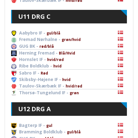
Taulov-Skærbæk IF -
hvid/rød
U11 DRG C
Aabybro IF -
gul/blå
Fremad Nørhalne -
grøn/hvid
GUG BK -
rød/blå
Herning Fremad -
Blå/Hvid
Hornslet IF -
hvid/rød
Ribe Boldklub -
hvid
Sabro IF -
Rød
Skibsby-Højene IF -
hvid
Taulov-Skærbæk IF -
hvid/rød
Thorsø-Tungelund IF -
grøn
U12 DRG A
Bagterp IF -
gul
Bramming Boldklub -
gul/blå