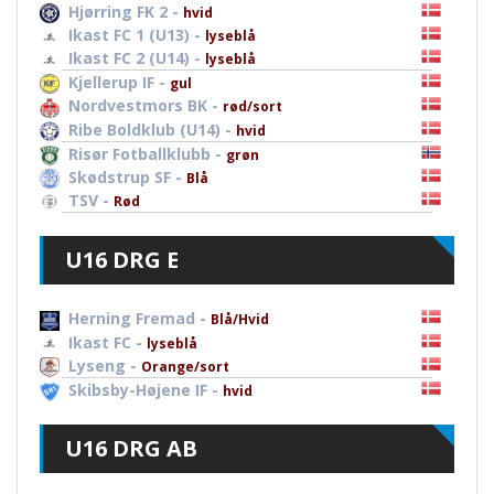
Hjørring FK 2 -
hvid
Ikast FC 1 (U13) -
lyseblå
Ikast FC 2 (U14) -
lyseblå
Kjellerup IF -
gul
Nordvestmors BK -
rød/sort
Ribe Boldklub (U14) -
hvid
Risør Fotballklubb -
grøn
Skødstrup SF -
Blå
TSV -
Rød
U16 DRG E
Herning Fremad -
Blå/Hvid
Ikast FC -
lyseblå
Lyseng -
Orange/sort
Skibsby-Højene IF -
hvid
U16 DRG AB