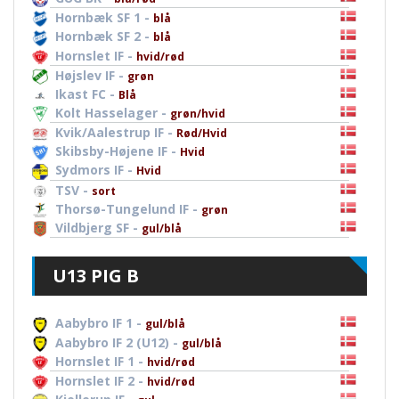
Hornbæk SF 1 -
blå
Hornbæk SF 2 -
blå
Hornslet IF -
hvid/rød
Højslev IF -
grøn
Ikast FC -
Blå
Kolt Hasselager -
grøn/hvid
Kvik/Aalestrup IF -
Rød/Hvid
Skibsby-Højene IF -
Hvid
Sydmors IF -
Hvid
TSV -
sort
Thorsø-Tungelund IF -
grøn
Vildbjerg SF -
gul/blå
U13 PIG B
Aabybro IF 1 -
gul/blå
Aabybro IF 2 (U12) -
gul/blå
Hornslet IF 1 -
hvid/rød
Hornslet IF 2 -
hvid/rød