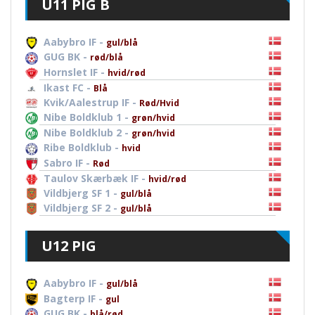
U11 PIG B
Aabybro IF -
gul/blå
GUG BK -
rød/blå
Hornslet IF -
hvid/rød
Ikast FC -
Blå
Kvik/Aalestrup IF -
Rød/Hvid
Nibe Boldklub 1 -
grøn/hvid
Nibe Boldklub 2 -
grøn/hvid
Ribe Boldklub -
hvid
Sabro IF -
Rød
Taulov Skærbæk IF -
hvid/rød
Vildbjerg SF 1 -
gul/blå
Vildbjerg SF 2 -
gul/blå
U12 PIG
Aabybro IF -
gul/blå
Bagterp IF -
gul
GUG BK -
blå/rød