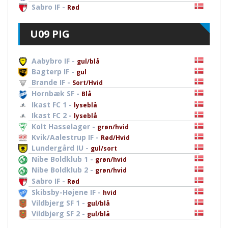
Sabro IF -
Rød
U09 PIG
Aabybro IF -
gul/blå
Bagterp IF -
gul
Brande IF -
Sort/Hvid
Hornbæk SF -
Blå
Ikast FC 1 -
lyseblå
Ikast FC 2 -
lyseblå
Kolt Hasselager -
grøn/hvid
Kvik/Aalestrup IF -
Rød/Hvid
Lundergård IU -
gul/sort
Nibe Boldklub 1 -
grøn/hvid
Nibe Boldklub 2 -
grøn/hvid
Sabro IF -
Rød
Skibsby-Højene IF -
hvid
Vildbjerg SF 1 -
gul/blå
Vildbjerg SF 2 -
gul/blå