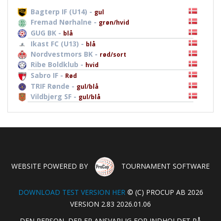
Bagterp IF (U14) -
gul
Fremad Nørhalne -
grøn/hvid
GUG BK -
blå
Ikast FC (U13) -
blå
Nordvestmors BK -
rød/sort
Ribe Boldklub -
hvid
Sabro IF -
Rød
TRIF Rønde -
gul/blå
Vildbjerg SF -
gul/blå
WEBSITE POWERED BY
TOURNAMENT SOFTWARE
DOWNLOAD TEST VERSION HER
© (C) PROCUP AB 2026
VERSION 2.83 2026.01.06
DEN PERSON, DER ER ANSVARLIG FOR INDHOLDET PÅ