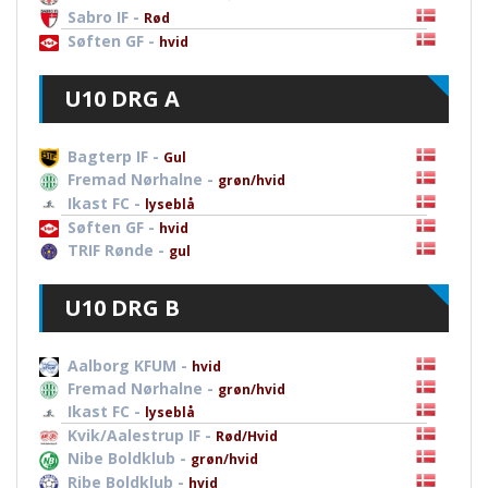
Sabro IF -
Rød
Søften GF -
hvid
U10 DRG A
Bagterp IF -
Gul
Fremad Nørhalne -
grøn/hvid
Ikast FC -
lyseblå
Søften GF -
hvid
TRIF Rønde -
gul
U10 DRG B
Aalborg KFUM -
hvid
Fremad Nørhalne -
grøn/hvid
Ikast FC -
lyseblå
Kvik/Aalestrup IF -
Rød/Hvid
Nibe Boldklub -
grøn/hvid
Ribe Boldklub -
hvid