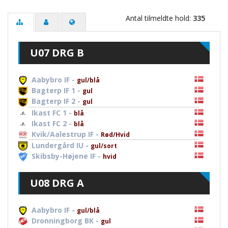
Antal tilmeldte hold:
335
U07 DRG B
Aabybro IF -
gul/blå
Bagterp IF 1 -
gul
Bagterp IF 2 -
gul
Ikast FC 1 -
blå
Ikast FC 2 -
blå
Kvik/Aalestrup IF -
Rød/Hvid
Lundergård IU -
gul/sort
Skibsby-Højene IF -
hvid
U08 DRG A
Aabybro IF -
gul/blå
Dronningborg BK -
gul