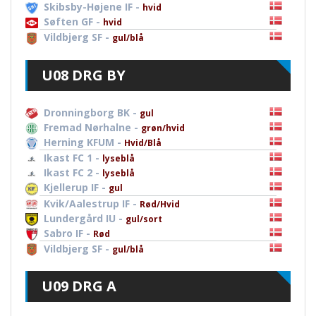
Skibsby-Højene IF -
hvid
Søften GF -
hvid
Vildbjerg SF -
gul/blå
U08 DRG BY
Dronningborg BK -
gul
Fremad Nørhalne -
grøn/hvid
Herning KFUM -
Hvid/Blå
Ikast FC 1 -
lyseblå
Ikast FC 2 -
lyseblå
Kjellerup IF -
gul
Kvik/Aalestrup IF -
Rød/Hvid
Lundergård IU -
gul/sort
Sabro IF -
Rød
Vildbjerg SF -
gul/blå
U09 DRG A