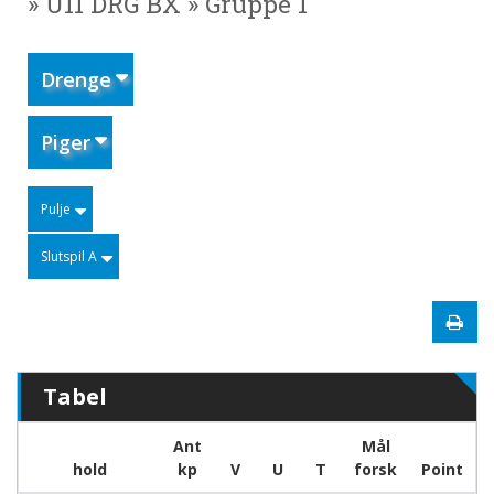
» U11 DRG BX » Gruppe 1
Drenge
Piger
Pulje
Slutspil A
Tabel
Ant
Mål
hold
kp
V
U
T
forsk
Point