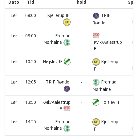
Dato
Tid
hold
Spor
Lør
08:00
Kjellerup IF
-
TRIF
Ba
Ha
Rønde
Lør
08:00
Fremad
-
Ba
Nørhalne
Ha
Kvik/Aalestrup
IF
Lør
10:20
Højslev IF
-
Kjellerup
Ba
Ha
IF
Lør
12:05
TRIF Rønde
-
Fremad
B
Nørhalne
Lør
13:50
Kvik/Aalestrup
-
Højslev IF
B
IF
Lør
14:25
Fremad
-
Kjellerup
Ba
Nørhalne
Ha
IF