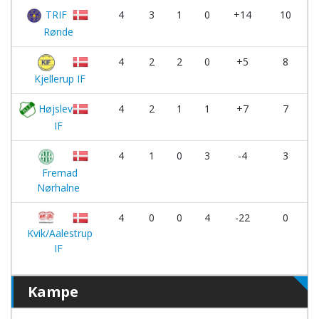
TRIF
4
3
1
0
+14
10
Rønde
4
2
2
0
+5
8
Kjellerup IF
Højslev
4
2
1
1
+7
7
IF
4
1
0
3
-4
3
Fremad
Nørhalne
4
0
0
4
-22
0
Kvik/Aalestrup
IF
Kampe