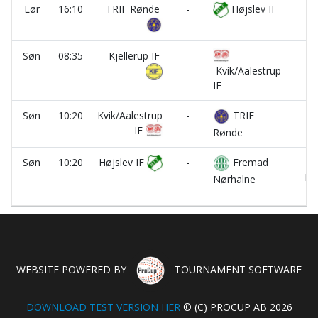
Lør
16:10
TRIF Rønde
-
Højslev IF
B
Søn
08:35
Kjellerup IF
-
B
Kvik/Aalestrup
IF
Søn
10:20
Kvik/Aalestrup
-
TRIF
B
IF
Rønde
Søn
10:20
Højslev IF
-
Fremad
Ba
Ha
Nørhalne
WEBSITE POWERED BY
TOURNAMENT SOFTWARE
DOWNLOAD TEST VERSION HER
© (C) PROCUP AB 2026