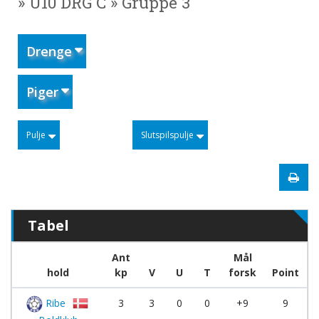
» U10 DRG C » Gruppe 3
Drenge
Piger
Pulje
Slutspilspulje
Tabel
Ant
Mål
hold
kp
V
U
T
forsk
Point
Ribe
3
3
0
0
+9
9