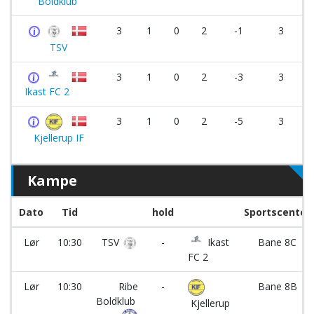
Boldklub
3
1
0
2
-1
3
TSV
3
1
0
2
-3
3
Ikast FC 2
3
1
0
2
-5
3
Kjellerup IF
Kampe
Dato
Tid
hold
Sportscenter
Lør
10:30
TSV
-
Ikast
Bane 8C
FC 2
Lør
10:30
Ribe
-
Bane 8B
Boldklub
Kjellerup