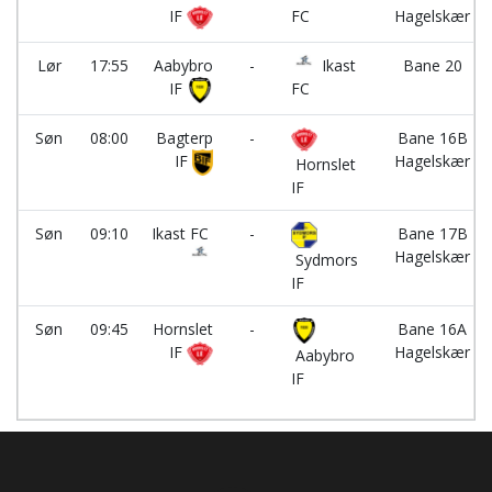
IF
FC
Hagelskær
Lør
17:55
Aabybro
-
Ikast
Bane 20
IF
FC
Søn
08:00
Bagterp
-
Bane 16B
IF
Hagelskær
Hornslet
IF
Søn
09:10
Ikast FC
-
Bane 17B
Hagelskær
Sydmors
IF
Søn
09:45
Hornslet
-
Bane 16A
IF
Hagelskær
Aabybro
IF