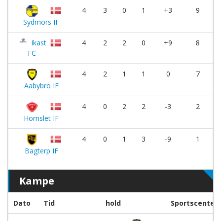
4
3
0
1
+3
9
Sydmors IF
Ikast
4
2
2
0
+9
8
FC
4
2
1
1
0
7
Aabybro IF
4
0
2
2
-3
2
Hornslet IF
4
0
1
3
-9
1
Bagterp IF
Kampe
Dato
Tid
hold
Sportscenter