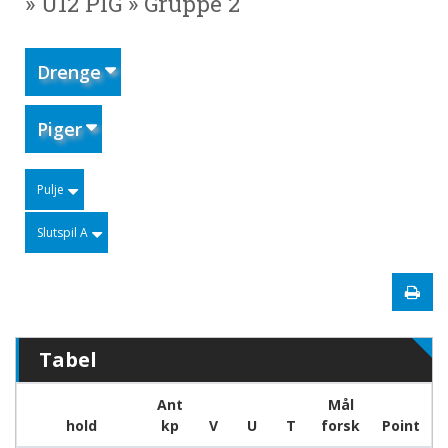
» U12 PIG » Gruppe 2
Drenge
Piger
Pulje
Slutspil A
Tabel
Ant
Mål
hold
kp
V
U
T
forsk
Point