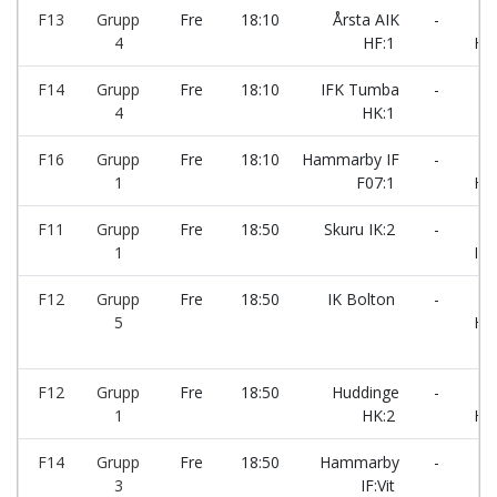
F13
Grupp
Fre
18:10
Årsta AIK
-
Hu
4
HF:1
HK
F14
Grupp
Fre
18:10
IFK Tumba
-
HK 
4
HK:1
F16
Grupp
Fre
18:10
Hammarby IF
-
År
1
F07:1
HF
F11
Grupp
Fre
18:50
Skuru IK:2
-
Gu
1
IF:
F12
Grupp
Fre
18:50
IK Bolton
-
År
5
HF:
F12
Grupp
Fre
18:50
Huddinge
-
År
1
HK:2
HF
F14
Grupp
Fre
18:50
Hammarby
-
Sku
3
IF:Vit