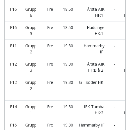
F16
Grupp
Fre
18:50
Årsta AIK
-
Ty
6
HF:1
Ha
F16
Grupp
Fre
18:50
Huddinge
-
Sa
5
HK:1
F11
Grupp
Fre
19:30
Hammarby
-
Sku
2
IF
F12
Grupp
Fre
19:30
Årsta AIK
-
We
3
HF:Blå 2
IF 
F12
Grupp
Fre
19:30
GT Söder HK
-
Sk
2
F14
Grupp
Fre
19:30
IFK Tumba
-
Ty
1
HK:2
Ha
F16
Grupp
Fre
19:30
Hammarby IF
-
Sku