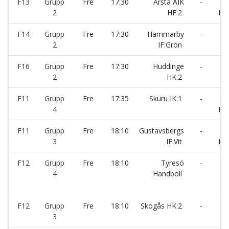
F13
Grupp
Fre
17:30
Årsta AIK
-
Hu
2
HF:2
HK
F14
Grupp
Fre
17:30
Hammarby
-
Sku
2
IF:Grön
F16
Grupp
Fre
17:30
Huddinge
-
Sku
2
HK:2
F11
Grupp
Fre
17:35
Skuru IK:1
-
Hu
4
HK
F11
Grupp
Fre
18:10
Gustavsbergs
-
Hu
3
IF:Vit
HK
F12
Grupp
Fre
18:10
Tyresö
-
Sk
4
Handboll
F12
Grupp
Fre
18:10
Skogås HK:2
-
Sku
3