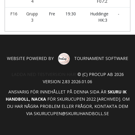
4
F07:2
F16
Grupp
Fre
19:30
Huddinge
-
Sku
3
HK:3
WEBSITE POWERED BY
TOURNAMENT SOFTWARE
LADDA NED TESTVERSION HÄR!
© (C) PROCUP AB 2026
VERSION 2.83 2026.01.06
ANSVARIG FÖR INNEHÅLLET PÅ DENNA SIDA ÄR
SKURU IK
HANDBOLL, NACKA
FÖR SKURUCUPEN 2022 [ARCHIVED]. OM
DU HAR NÅGRA PROBLEM ELLER FRÅGOR, KONTAKTA DEM
VIA
SKURUCUPEN@SKURUHANDBOLL.SE