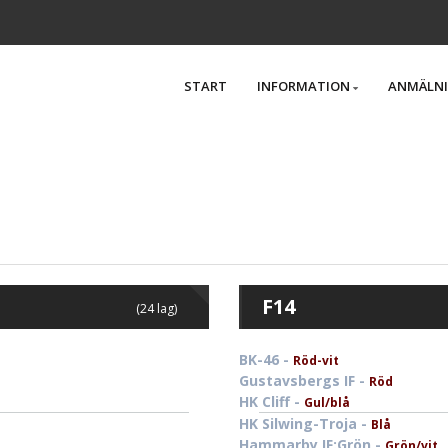
START
INFORMATION
ANMÄLN
F14
(24 lag)
BK-46 -
Röd-vit
Gustavsbergs IF -
Röd
HK Cliff -
Gul/blå
HK Silwing-Troja -
Blå
Hammarby IF:Grön -
Grön/vit