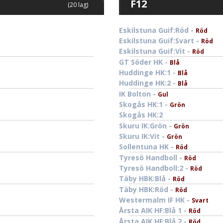
F12
(20 lag)
Eskilstuna Guif:Röd -
Röd
Eskilstuna Guif:Svart -
Röd
Eskilstuna Guif:Vit -
Röd
GT Söder HK -
Blå
Huddinge HK:1 -
Blå
Huddinge HK:2 -
Blå
IK Bolton -
Gul
Skogås HK:1 -
Grön
Skogås HK:2
Skuru IK:Grön -
Grön
Skuru IK:Vit -
Grön
Sollentuna HK -
Röd
Tyresö Handboll -
Röd
Tyresö Handboll:2 -
Röd
Täby HBK:Blå -
Röd
Täby HBK:Röd -
Röd
Westermalm IF HK -
Svart
Årsta AIK HF:Blå 1 -
Röd
Årsta AIK HF:Blå 2 -
Röd