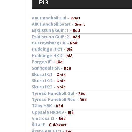
F13
AIK Handboll:Gul -
Svart
AIK Handboll:Svart -
Svart
Eskilstuna Guif :1 -
Röd
Eskilstuna Guif :2 -
Röd
Gustavsbergs IF -
Röd
Huddinge HK:1 -
Blå
Huddinge HK:2 -
Blå
Pargas IF -
Röd
Sannadals SK -
Röd
Skuru IK:1 -
Grön
Skuru IK:2 -
Grön
Skuru IK:3 -
Grön
Tyresö Handboll:Gul -
Röd
Tyresö Handboll:Röd -
Röd
Täby HBK -
Röd
Uppsala HK:F09 -
Blå
Vintrosa IS -
Röd
Älta IF -
Gul/svart
Årsta AIK HF:1 -
Röd