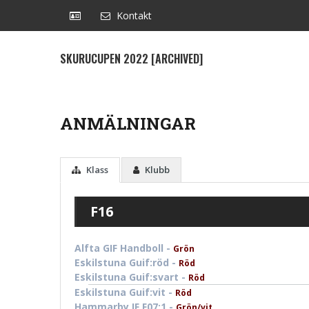
Kontakt
SKURUCUPEN 2022 [ARCHIVED]
ANMÄLNINGAR
Klass
Klubb
F16
Alfta GIF Handboll -
Grön
Eskilstuna Guif:röd -
Röd
Eskilstuna Guif:svart -
Röd
Eskilstuna Guif:vit -
Röd
Hammarby IF F07:1 -
Grön/vit