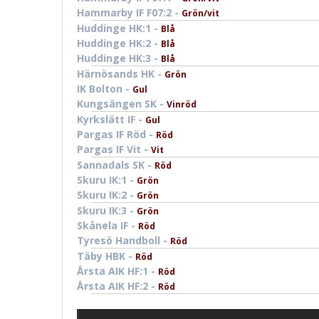
Hammarby IF F07:2 -
Grön/vit
Huddinge HK:1 -
Blå
Huddinge HK:2 -
Blå
Huddinge HK:3 -
Blå
Härnösands HK -
Grön
IK Bolton -
Gul
Kungsängen SK -
Vinröd
Kyrkslätt IF -
Gul
Pargas IF Röd -
Röd
Pargas IF Vit -
Vit
Sannadals SK -
Röd
Skuru IK:1 -
Grön
Skuru IK:2 -
Grön
Skuru IK:3 -
Grön
Skånela IF -
Röd
Tyresö Handboll -
Röd
Täby HBK -
Röd
Årsta AIK HF:1 -
Röd
Årsta AIK HF:2 -
Röd