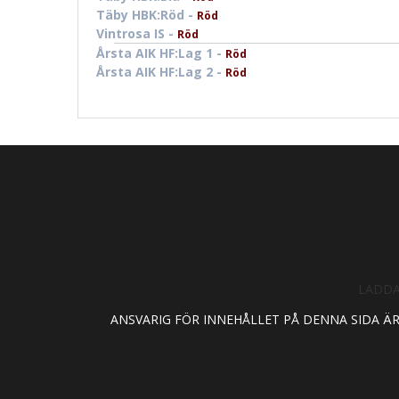
Täby HBK:Röd -
Röd
Vintrosa IS -
Röd
Årsta AIK HF:Lag 1 -
Röd
Årsta AIK HF:Lag 2 -
Röd
LADDA
ANSVARIG FÖR INNEHÅLLET PÅ DENNA SIDA Ä