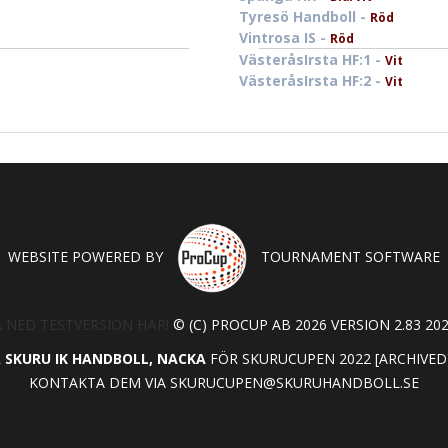
Tyresö Handboll -
Röd
Vintrosa IS -
Röd
VästeråsIrsta HF:1 -
Vit
VästeråsIrsta HF:2 -
Vit
WEBSITE POWERED BY
TOURNAMENT SOFTWARE
 NED TESTVERSION HÄR!
© (C) PROCUP AB 2026 VERSION 2.83 202
R
SKURU IK HANDBOLL, NACKA
FÖR SKURUCUPEN 2022 [ARCHIVED
KONTAKTA DEM VIA
SKURUCUPEN@SKURUHANDBOLL.SE