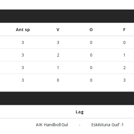
Ant sp
V
O
F
3
3
0
0
3
2
0
1
3
1
0
2
3
0
0
3
Lag
AIK Handboll:Gul
-
Eskilstuna Guif :1