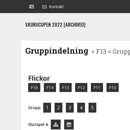
Kontakt
SKURUCUPEN 2022 [ARCHIVED]
Gruppindelning
» F13 » Grup
Flickor
F16
F14
F13
F12
F11
F10
1
2
3
4
5
Grupp
Slutspel A