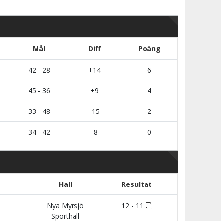
Mål
Diff
Poäng
42 - 28
+14
6
45 - 36
+9
4
33 - 48
-15
2
34 - 42
-8
0
Hall
Resultat
Nya Myrsjö
12 - 11
Sporthall