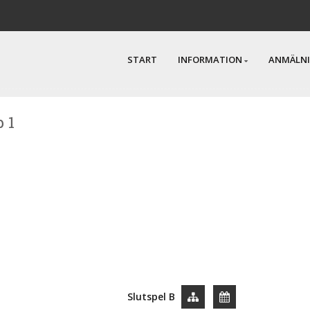
START
INFORMATION
ANMÄLN
p 1
Slutspel B