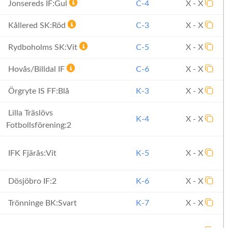
Jonsereds IF:Gul
C-4
X - X
Kållered SK:Röd
C-3
X - X
Rydboholms SK:Vit
C-5
X - X
Hovås/Billdal IF
C-6
X - X
Örgryte IS FF:Blå
K-3
X - X
Lilla Träslövs
K-4
X - X
Fotbollsförening:2
IFK Fjärås:Vit
K-5
X - X
Dösjöbro IF:2
K-6
X - X
Trönninge BK:Svart
K-7
X - X