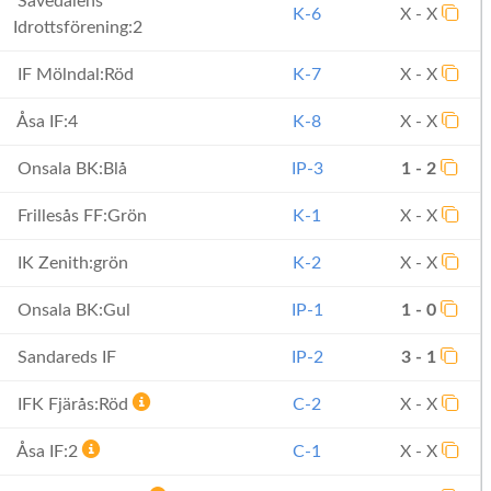
Sävedalens
K-6
X - X
Idrottsförening:2
IF Mölndal:Röd
K-7
X - X
Åsa IF:4
K-8
X - X
Onsala BK:Blå
IP-3
1 - 2
Frillesås FF:Grön
K-1
X - X
IK Zenith:grön
K-2
X - X
Onsala BK:Gul
IP-1
1 - 0
Sandareds IF
IP-2
3 - 1
IFK Fjärås:Röd
C-2
X - X
Åsa IF:2
C-1
X - X