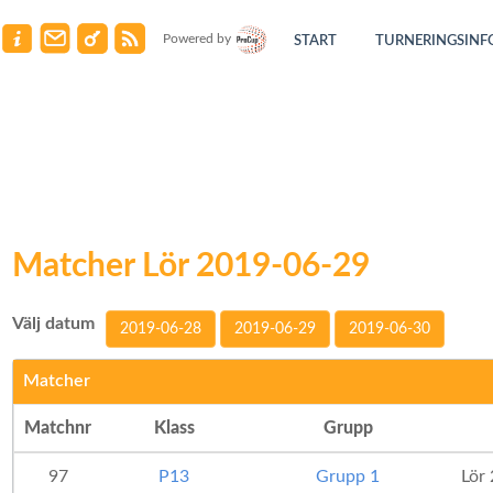
Powered by
START
TURNERINGSINF
Matcher Lör 2019-06-29
Välj datum
2019-06-28
2019-06-29
2019-06-30
Matcher
Matchnr
Klass
Grupp
97
P13
Grupp 1
Lör