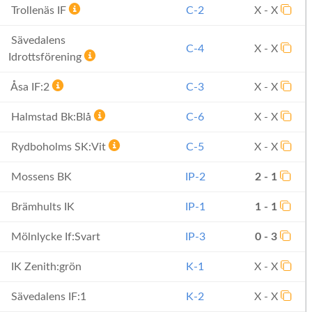
Trollenäs IF
C-2
X - X
Sävedalens
C-4
X - X
Idrottsförening
Åsa IF:2
C-3
X - X
Halmstad Bk:Blå
C-6
X - X
Rydboholms SK:Vit
C-5
X - X
Mossens BK
IP-2
2 - 1
Brämhults IK
IP-1
1 - 1
Mölnlycke If:Svart
IP-3
0 - 3
IK Zenith:grön
K-1
X - X
Sävedalens IF:1
K-2
X - X