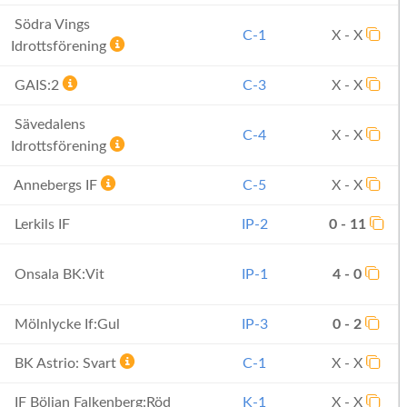
Södra Vings
C-1
X - X
Idrottsförening
GAIS:2
C-3
X - X
Sävedalens
C-4
X - X
Idrottsförening
Annebergs IF
C-5
X - X
Lerkils IF
IP-2
0 - 11
Onsala BK:Vit
IP-1
4 - 0
Mölnlycke If:Gul
IP-3
0 - 2
BK Astrio: Svart
C-1
X - X
IF Böljan Falkenberg:Röd
K-1
X - X