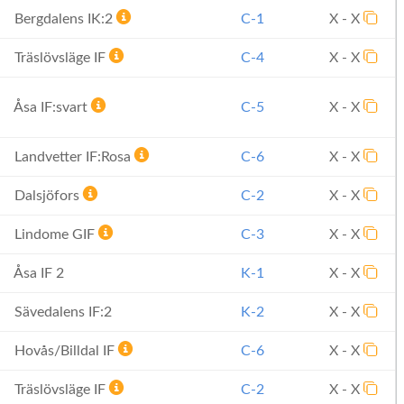
Bergdalens IK:2
C-1
X - X
Träslövsläge IF
C-4
X - X
Åsa IF:svart
C-5
X - X
Landvetter IF:Rosa
C-6
X - X
Dalsjöfors
C-2
X - X
Lindome GIF
C-3
X - X
Åsa IF 2
K-1
X - X
Sävedalens IF:2
K-2
X - X
Hovås/Billdal IF
C-6
X - X
Träslövsläge IF
C-2
X - X