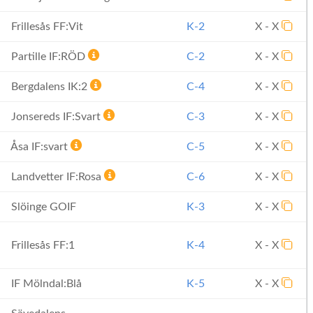
Frillesås FF:Vit
K-2
X - X
Partille IF:RÖD
C-2
X - X
Bergdalens IK:2
C-4
X - X
Jonsereds IF:Svart
C-3
X - X
Åsa IF:svart
C-5
X - X
Landvetter IF:Rosa
C-6
X - X
Slöinge GOIF
K-3
X - X
Frillesås FF:1
K-4
X - X
IF Mölndal:Blå
K-5
X - X