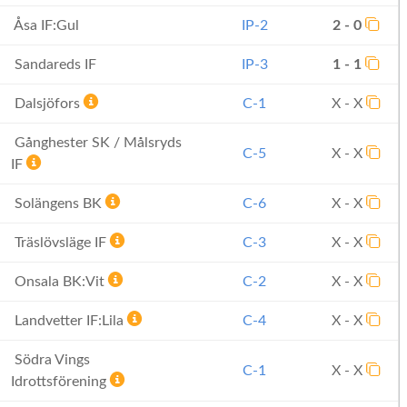
Åsa IF:Gul
IP-2
2 - 0
Sandareds IF
IP-3
1 - 1
Dalsjöfors
C-1
X - X
Gånghester SK / Målsryds
C-5
X - X
IF
Solängens BK
C-6
X - X
Träslövsläge IF
C-3
X - X
Onsala BK:Vit
C-2
X - X
Landvetter IF:Lila
C-4
X - X
Södra Vings
C-1
X - X
Idrottsförening