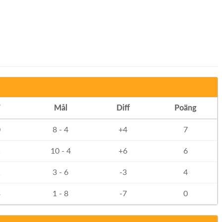
F
Mål
Diff
Poäng
0
8 - 4
+4
7
1
10 - 4
+6
6
1
3 - 6
-3
4
3
1 - 8
-7
0