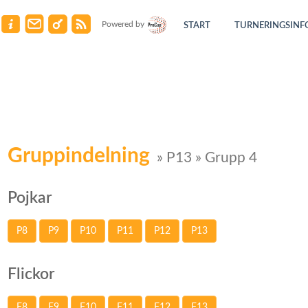
Powered by
START
TURNERINGSINF
Gruppindelning
» P13 » Grupp 4
Pojkar
P8
P9
P10
P11
P12
P13
Flickor
F8
F9
F10
F11
F12
F13