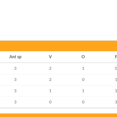
Ant sp
V
O
3
2
1
3
2
0
3
1
1
3
0
0