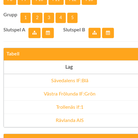
Grupp
1
2
3
4
5
Slutspel A
Slutspel B
Tabell
Lag
Sävedalens IF:Blå
Västra Frölunda IF:Grön
Trollenäs if:1
Rävlanda AIS