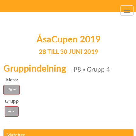
Togg
navi
ÅsaCupen 2019
28 TILL 30 JUNI 2019
Gruppindelning
» P8 » Grupp 4
Klass:
P8
Grupp
4
Matcher