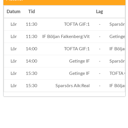
Datum
Tid
Lag
Lör
11:30
TOFTA GIF:1
-
Sparsörs 
Lör
11:30
IF Böljan Falkenberg:Vit
-
Getinge I
Lör
14:00
TOFTA GIF:1
-
IF Böljan
Lör
14:00
Getinge IF
-
Sparsörs 
Lör
15:30
Getinge IF
-
TOFTA GI
Lör
15:30
Sparsörs Aik:Real
-
IF Böljan