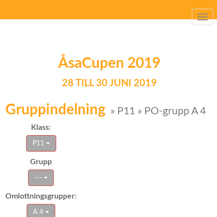
Togg
navi
ÅsaCupen 2019
28 TILL 30 JUNI 2019
Gruppindelning
» P11 » PO-grupp A 4
Klass:
P11
Grupp
---
Omlottningsgrupper:
A 4