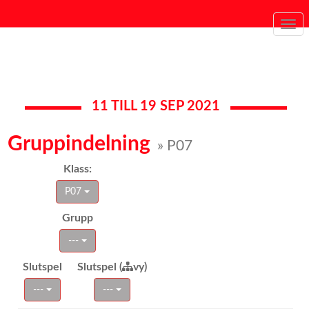
Togg
navi
11 TILL 19 SEP 2021
Gruppindelning
» P07
Klass:
P07
Grupp
---
Slutspel
Slutspel (
vy)
---
---