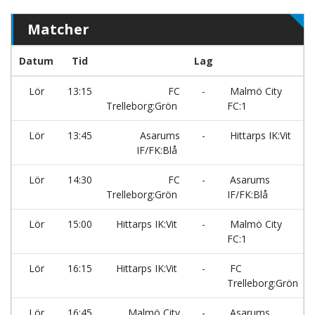
Matcher
Datum
Tid
Lag
Lör
13:15
FC
-
Malmö City
Trelleborg:Grön
FC:1
Lör
13:45
Asarums
-
Hittarps IK:Vit
IF/FK:Blå
Lör
14:30
FC
-
Asarums
Trelleborg:Grön
IF/FK:Blå
Lör
15:00
Hittarps IK:Vit
-
Malmö City
FC:1
Lör
16:15
Hittarps IK:Vit
-
FC
Trelleborg:Grön
Lör
16:45
Malmö City
-
Asarums