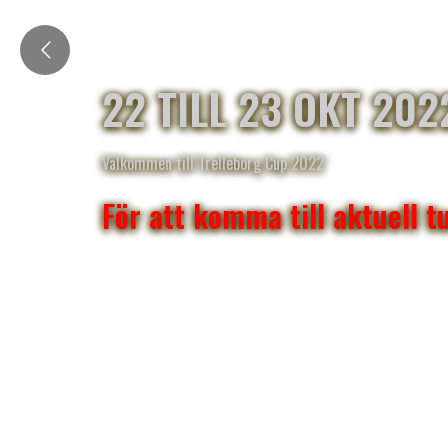
22 TILL 23 OKT 202
Välkommen till Trelleborg Cup 2022
För att komma till aktuell t