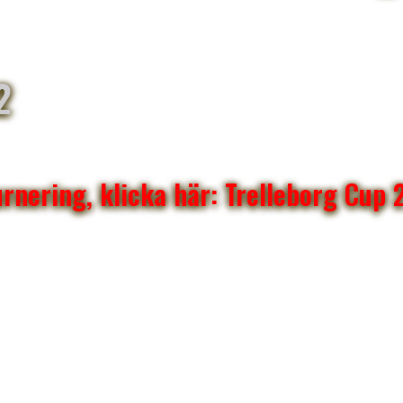
2
urnering, klicka här: Trelleborg Cup