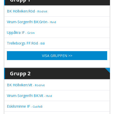
BK Höllviken:Röd
- Röd/vit
Virum-Sorgenfri BK:Grön
- Hvid
Uppåkra IF
- Grön
Trelleborgs FF:Röd
- Blå
VISA GRUPPEN >>
Grupp 2
BK Höllviken:Vit
- Röd/vit
Virum-Sorgenfri BK:Vit
- Hvid
Eskilsminne IF
- Gul/blå