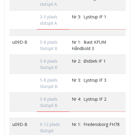
slutspil A
3-5 plads
Nr 3: Lystrup IF 1
slutspil A
u09D-B
5-8 plads
Nr 1: Ikast KFUM
Slutspil B
Håndbold 3
5-8 plads
Nr 2: Østbirk IF 1
Slutspil B
5-8 plads
Nr 3: Lystrup IF 3
Slutspil B
5-8 plads
Nr 4: Lystrup IF 2
Slutspil B
u09D-B
9-12 plads
Nr 1: Fredensborg FH78
Slutspil