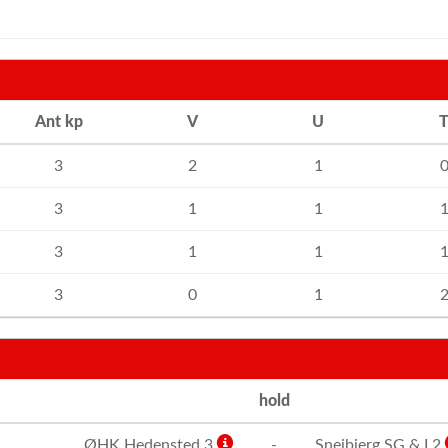
Ant kp
V
U
3
2
1
3
1
1
3
1
1
3
0
1
hold
ØHK Hedensted 3
-
Snejbjerg SG & I 2