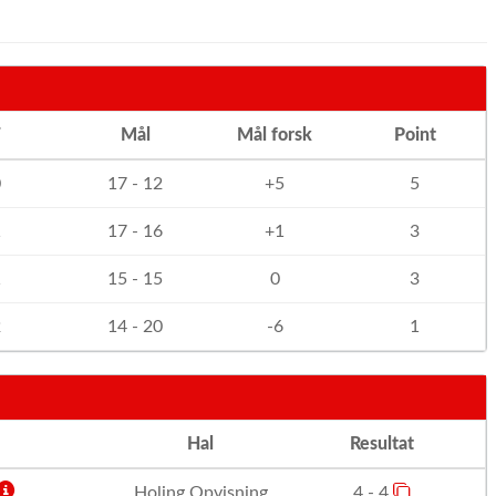
T
Mål
Mål forsk
Point
0
17 - 12
+5
5
1
17 - 16
+1
3
1
15 - 15
0
3
2
14 - 20
-6
1
Hal
Resultat
Holing Opvisning
4 - 4