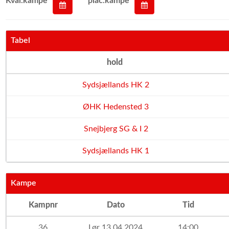
Kval.kampe
plac.kampe
Tabel
hold
Sydsjællands HK 2
ØHK Hedensted 3
Snejbjerg SG & I 2
Sydsjællands HK 1
Kampe
Kampnr
Dato
Tid
36
Lør 13.04.2024
14:00