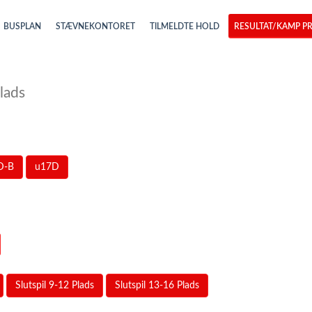
BUSPLAN
STÆVNEKONTORET
TILMELDTE HOLD
RESULTAT/KAMP PR
lads
D-B
u17D
Slutspil 9-12 Plads
Slutspil 13-16 Plads