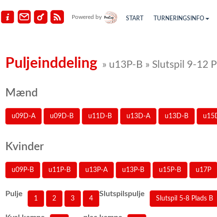
Powered by
START
TURNERINGSINFO
Puljeinddeling
» u13P-B » Slutspil 9-12 P
Mænd
u09D-A
u09D-B
u11D-B
u13D-A
u13D-B
u15
Kvinder
u09P-B
u11P-B
u13P-A
u13P-B
u15P-B
u17P
Pulje
Slutspilspulje
1
2
3
4
Slutspil 5-8 Plads B