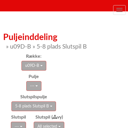
Togg
navi
Puljeinddeling
» u09D-B » 5-8 plads Slutspil B
Række:
u09D-B
Pulje
---
Slutspilspulje
5-8 plads Slutspil B
Slutspil
Slutspil (
vy)
---
All selected