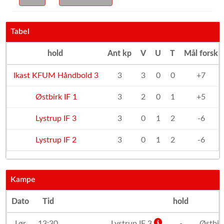
Tabel
hold
Ant kp
V
U
T
Mål forsk
Ikast KFUM Håndbold 3
3
3
0
0
+7
Østbirk IF 1
3
2
0
1
+5
Lystrup IF 3
3
0
1
2
-6
Lystrup IF 2
3
0
1
2
-6
Kampe
Dato
Tid
hold
Lør
13:30
Lystrup IF 3
-
Østbir