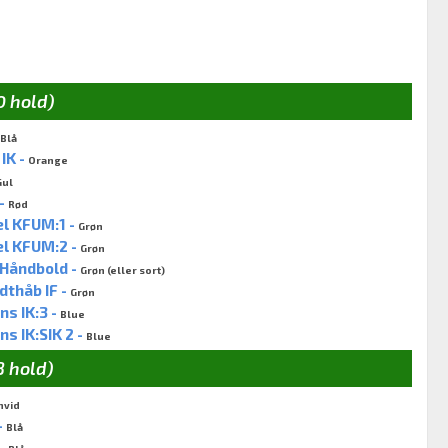
0 hold)
Blå
IK -
Orange
Gul
 -
Rød
l KFUM:1 -
Grøn
el KFUM:2 -
Grøn
Håndbold -
Grøn (eller sort)
thåb IF -
Grøn
s IK:3 -
Blue
 IK:SIK 2 -
Blue
8 hold)
hvid
-
Blå
 -