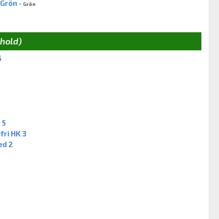
Grön -
Grön
 hold)
5
 5
ri HK 3
ed 2