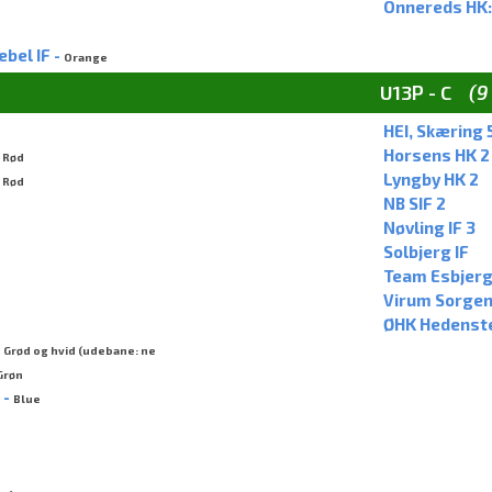
Önnereds HK:
bel IF -
Orange
U13P - C
(9
HEI, Skæring 
-
Horsens HK 2
Rød
-
Lyngby HK 2
Rød
NB SIF 2
Nøvling IF 3
Solbjerg IF
Team Esbjerg
Virum Sorgenf
ØHK Hedenst
-
Grød og hvid (udebane: ne
Grøn
 -
Blue