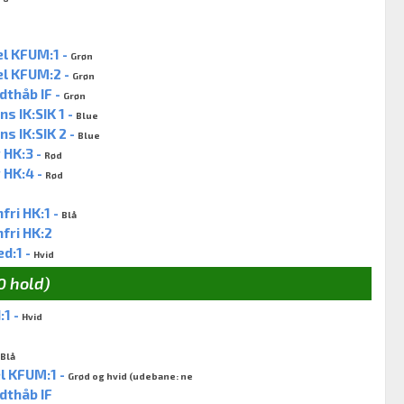
l KFUM:1 -
Grøn
el KFUM:2 -
Grøn
thåb IF -
Grøn
 IK:SIK 1 -
Blue
 IK:SIK 2 -
Blue
 HK:3 -
Rød
 HK:4 -
Rød
ri HK:1 -
Blå
fri HK:2
d:1 -
Hvid
0 hold)
:1 -
Hvid
Blå
l KFUM:1 -
Grød og hvid (udebane: ne
dthåb IF