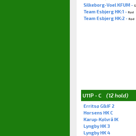
Silkeborg-Voel KFUM -
G
Team Esbjerg HK:1 -
Rød
Team Esbjerg HK:2 -
Rød
U11P - C
(12 hold)
Erritsø G&IF 2
Horsens HK C
Karup-Kølvrå IK
Lyngby HK 3
Lyngby HK 4