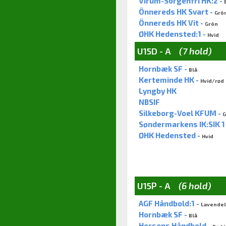
Virum-Sorgenfri HK:2 -
Önnereds HK Svart -
Grö
Önnereds HK Vit -
Grön
ØHK Hedensted:1 -
Hvid
U15D - A
(7 hold)
Hornbæk SF -
Blå
Kerteminde HK -
Hvid/rød
Lyngby HK
NBSIF
Silkeborg-Voel KFUM -
G
Søndermarkens IK:SIK 1
ØHK Hedensted -
Hvid
U15P - A
(6 hold)
AGF Håndbold:1 -
Lavendel
Hornbæk SF -
Blå
Horsens Håndbold -