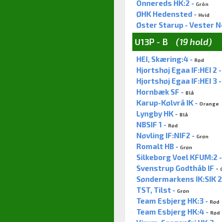
Önnereds HK:2 -
Grön
ØHK Hedensted -
Hvid
Øster Starup - Vester Ne
U13P - B
(19 hold)
HEI, Skæring:4 -
Rød
Hjortshøj Egaa IF:HEI 2 
Hjortshøj Egaa IF:HEI 3 
Hornbæk SF -
Blå
Karup-Kølvrå IK -
Orange
Lyngby HK -
Blå
NBSIF 1 -
Rød
Nøvling IF:NIF2 -
Grøn
Romalt HB -
Grøn
Silkeborg Voel KFUM:2 
Svenstrup Godthåb IF -
Søndermarkens IK:SIK 2
TST, Tilst -
Grøn
Team Esbjerg HK:3 -
Rød
Team Esbjerg HK:4 -
Rød