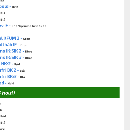
Blå
bold -
Hvid
-
Blå
-
Blå
v IF -
Rød/hjemme hvid/ude
el KFUM 2 -
Grøn
thåb IF -
Grøn
 IK:SIK 2 -
Blue
 IK:SIK 3 -
Blue
 HK:2 -
Rød
ri BK 2 -
Blå
ri BK:3 -
Blå
ed -
Hvid
8 hold)
a
la
-
Rød
-
Blå
nge