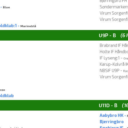
Bjerringbro FH
 -
Søndermarkens 
Blue
Virum Sorgenfr
Virum Sorgenfr
ldklub:1 -
Marineblå
U9P - B
(6 
Brabrand IF Hå
Holte IF Håndb
IF Lyseng:1 -
Or
Karup-Kølvrå IK
NBSIF U9P -
Rø
Virum Sorgenfr
røn
ldklub
U11D - B
(1
Aabybro HK -
Bjerringbro
Egebjerg IF -