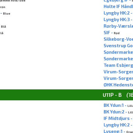
jemme hvid/ude
Holte IF Hånd
røn
 -
Lyngby HK:2 
Blue
Lyngby HK:3 
-
Rørby-Værsle
Blå
SIF -
lå
Rød
Silkeborg-Vo
Svenstrup God
Søndermarkens
Søndermarkens
Team Esbjerg
Virum-Sorgenf
Virum-Sorgenf
ØHK Hedenst
U11P - B
(1
BK Ydun:1 -
Lill
BK Ydun:2 -
Lil
IF Midtdjurs 
Lyngby HK:2 
Lyseng:1 -
Ora