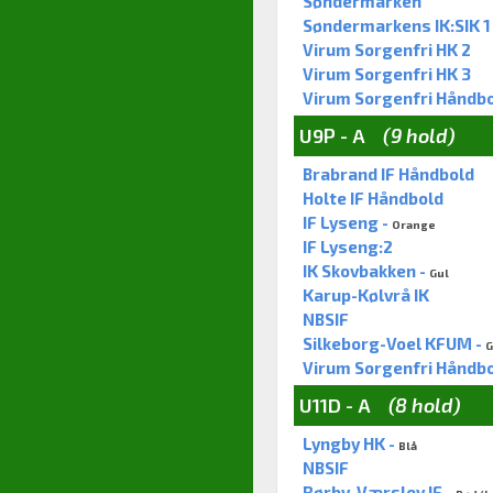
Søndermarken
Søndermarkens IK:SIK 1
Virum Sorgenfri HK 2
Virum Sorgenfri HK 3
Virum Sorgenfri Håndbo
U9P - A
(9 hold)
Brabrand IF Håndbold
Holte IF Håndbold
IF Lyseng -
Orange
IF Lyseng:2
IK Skovbakken -
Gul
Karup-Kølvrå IK
NBSIF
Silkeborg-Voel KFUM -
G
Virum Sorgenfri Håndbo
U11D - A
(8 hold)
Lyngby HK -
Blå
NBSIF
Rørby-Værslev IF -