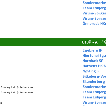
Søndermarke
Team Esbjerg
Virum-Sorgen
Virum-Sorgenf
Önnereds HK:
U13P - A
(1
Egebjerg IF
Hjortshøj Egaa
Hornbæk SF -
Horsens HK:A
Nøvling IF
Silkeborg-Vo
Skanderborg 
-
Søndermarkens
Grød og hvid (udebane: ne
-
Team Esbjerg 
Grød og hvid (udebane: ne
Team Esbjerg
Virum-Sorgenf
ue