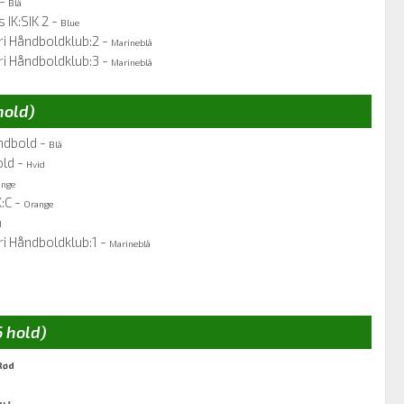
 -
Blå
IK:SIK 2 -
Blue
i Håndboldklub:2 -
Marineblå
i Håndboldklub:3 -
Marineblå
hold)
ndbold -
Blå
old -
Hvid
ange
:C -
Orange
d
i Håndboldklub:1 -
Marineblå
6 hold)
Rød