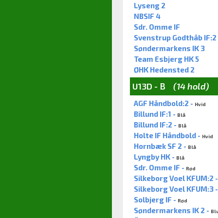
Lyseng 2
NBSIF 4
Sdr. Omme IF
Svenstrup Godthåb IF:2
Søndermarkens IK 3
Team Esbjerg HK 5
ØHK Hedensted 2
U13D - B
(14 hold)
AGF Håndbold:2 -
Hvid
Billund IF:1 -
Blå
Billund IF:2 -
Blå
Holte IF Håndbold -
Hvid
Hornbæk SF 2 -
Blå
Lyngby HK -
Blå
Sdr. Omme IF -
Rød
Silkeborg Voel KFUM:2 
Silkeborg Voel KFUM:3 
Solbjerg IF -
Rød
Søndermarkens IK 2 -
Bl