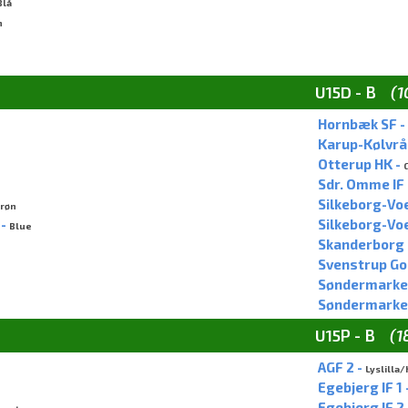
Blå
n
U15D - B
(1
Hornbæk SF -
Karup-Kølvrå 
Otterup HK -
Sdr. Omme IF
Silkeborg-Voe
røn
 -
Silkeborg-Vo
Blue
Skanderborg 
Svenstrup God
Søndermarken
Søndermarkens
U15P - B
(1
AGF 2 -
Lyslilla/
Egebjerg IF 1 
Egebjerg IF 2