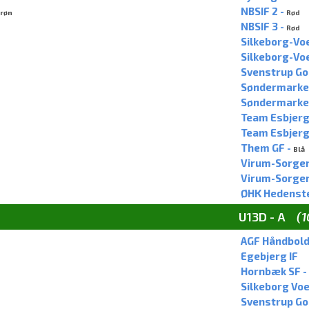
NBSIF 2 -
røn
Rød
NBSIF 3 -
Rød
Silkeborg-Voe
Silkeborg-Vo
Svenstrup God
Søndermarkens
Søndermarkens
Team Esbjerg
Team Esbjerg
Them GF -
Blå
Virum-Sorgenf
Virum-Sorgen
ØHK Hedenste
U13D - A
(1
AGF Håndbold
Egebjerg IF
Hornbæk SF -
Silkeborg Voe
Svenstrup Go