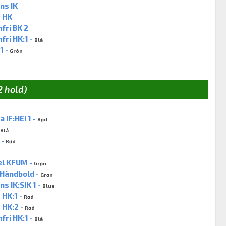
ns IK
 HK
fri BK 2
ri HK:1 -
Blå
1 -
Grön
2 hold)
 IF:HEI 1 -
Rød
Blå
 -
Rød
el KFUM -
Grøn
Håndbold -
Grøn
 IK:SIK 1 -
Blue
HK:1 -
Rød
 HK:2 -
Rød
ri HK:1 -
Blå