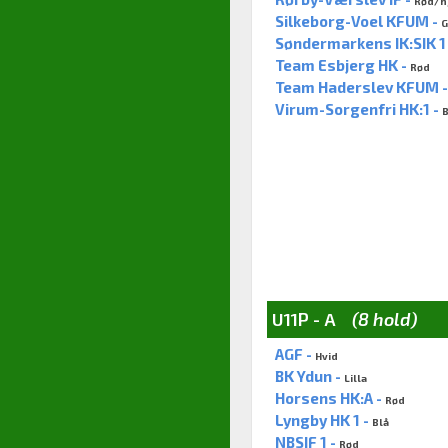
Rød/h
Silkeborg-Voel KFUM -
G
Søndermarkens IK:SIK 1
Team Esbjerg HK -
Rød
Team Haderslev KFUM 
Virum-Sorgenfri HK:1 -
B
U11P - A
(8 hold)
AGF -
Hvid
BK Ydun -
Lilla
Horsens HK:A -
Rød
Lyngby HK 1 -
Blå
NBSIF 1 -
Rød