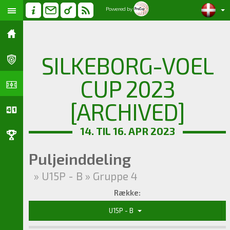
Powered by
SILKEBORG-VOEL
CUP 2023
[ARCHIVED]
14. TIL 16. APR 2023
Puljeinddeling
» U15P - B » Gruppe 4
Række:
U15P - B