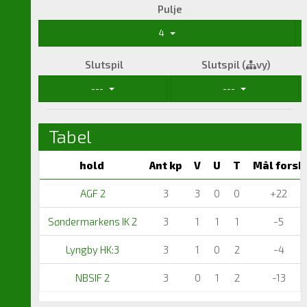
Pulje
4
Slutspil
Slutspil (
vy)
---
---
Tabel
hold
Ant kp
V
U
T
Mål forsk
AGF 2
3
3
0
0
+22
Søndermarkens IK 2
3
1
1
1
-5
Lyngby HK:3
3
1
0
2
-4
NBSIF 2
3
0
1
2
-13