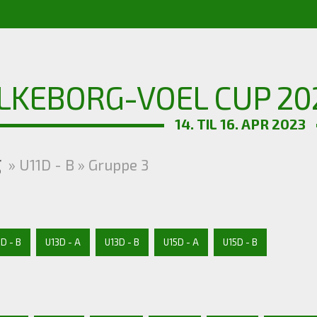
ILKEBORG-VOEL CUP 20
14. TIL 16. APR 2023
g
» U11D - B » Gruppe 3
1D - B
U13D - A
U13D - B
U15D - A
U15D - B