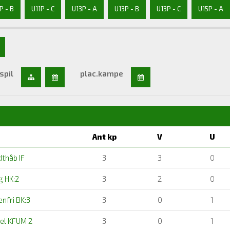
P - B
U11P - C
U13P - A
U13P - B
U13P - C
U15P - A
spil
plac.kampe
Ant kp
V
U
thåb IF
3
3
0
g HK:2
3
2
0
nfri BK:3
3
0
1
el KFUM 2
3
0
1