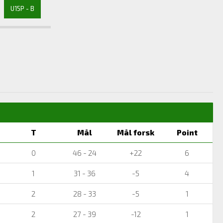
U15P - B
T
Mål
Mål forsk
Point
0
46 - 24
+22
6
1
31 - 36
-5
4
2
28 - 33
-5
1
2
27 - 39
-12
1