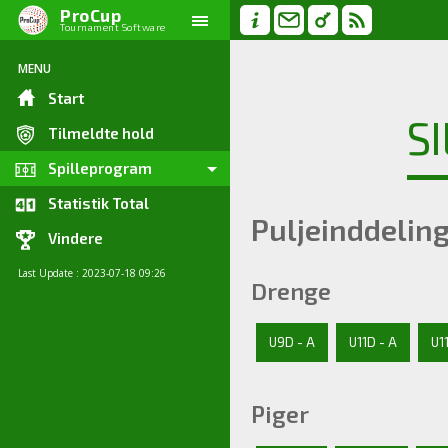
ProCup
Tournament Software
MENU
Start
S
Tilmeldte hold
Spilleprogram
Statistik Total
Puljeinddelin
Vindere
Last Update : 2023-07-18 09:26
Drenge
U9D - A
U11D - A
U1
Piger