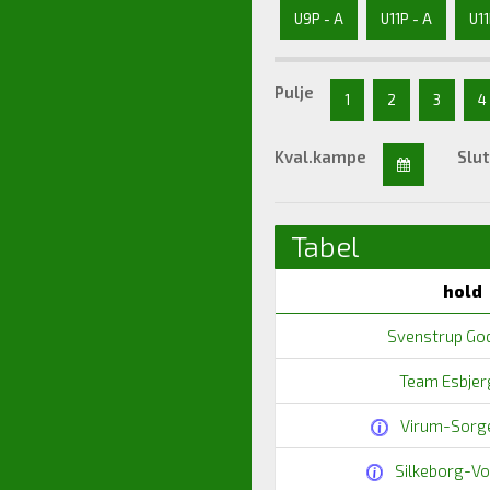
U9P - A
U11P - A
U11
Pulje
1
2
3
4
Kval.kampe
Slut
Tabel
hold
Svenstrup God
Team Esbjer
Virum-Sorge
Silkeborg-Vo