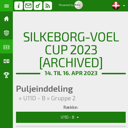
Powered by
SILKEBORG-VOEL
CUP 2023
[ARCHIVED]
14. TIL 16. APR 2023
Puljeinddeling
» U11D - B » Gruppe 2
Række:
U11D - B