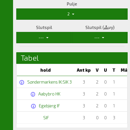
Pulje
2
Slutspil
Slutspil (
vy)
---
---
Tabel
hold
Ant kp
V
U
T
Mål
Søndermarkens IK:SIK 3
3
2
0
1
Aabybro HK
3
2
0
1
Egebjerg IF
3
2
0
1
SIF
3
0
0
3