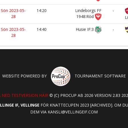
Sön 2023-05-
14:20
Lindeborgs FF
-
28
1948:Röd
L
Sön 2023-05-
14:40
Husie IF:3
-
28
WEBSITE POWERED BY
TOURNAMENT SOFTWARE
 NED TESTVERSION HÄR!
© (C) PROCUP AB 2026 VERSION 2.83 202
LLINGE IF, VELLINGE
FÖR KNATTECUPEN 2023 [ARCHIVED]. OM D
DEM VIA
KANSLI@VELLINGEIF.COM