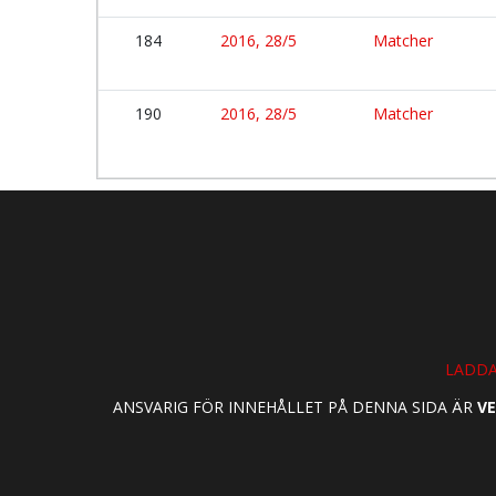
184
2016, 28/5
Matcher
190
2016, 28/5
Matcher
LADDA
ANSVARIG FÖR INNEHÅLLET PÅ DENNA SIDA ÄR
VE