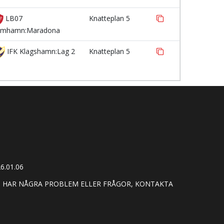
LB07
Knatteplan 5
imhamn:Maradona
IFK Klagshamn:Lag 2
Knatteplan 5
6.01.06
U HAR NÅGRA PROBLEM ELLER FRÅGOR, KONTAKTA