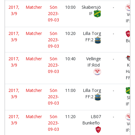
2017,
Matcher
Sön
10:00
Skabersjö
-
3/9
2023-
IF
Vell
09-03
IF:R
2017,
Matcher
Sön
10:20
Lilla Torg
-
L
3/9
2023-
FF:2
Bunk
09-03
2017,
Matcher
Sön
10:40
Vellinge
-
3/9
2023-
IF:Röd
Kävl
09-03
Harr
FF:6
2017,
Matcher
Sön
11:00
Lilla Torg
-
3/9
2023-
FF:2
Skab
09-03
IF
2017,
Matcher
Sön
11:20
LB07
-
3/9
2023-
Bunkeflo
Vell
09-03
IF:R