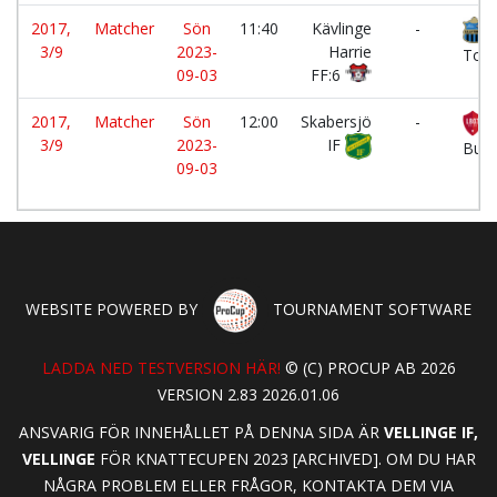
2017,
Matcher
Sön
11:40
Kävlinge
-
L
3/9
2023-
Harrie
Torg
09-03
FF:6
2017,
Matcher
Sön
12:00
Skabersjö
-
L
3/9
2023-
IF
Bunk
09-03
WEBSITE POWERED BY
TOURNAMENT SOFTWARE
LADDA NED TESTVERSION HÄR!
© (C) PROCUP AB 2026
VERSION 2.83 2026.01.06
ANSVARIG FÖR INNEHÅLLET PÅ DENNA SIDA ÄR
VELLINGE IF,
VELLINGE
FÖR KNATTECUPEN 2023 [ARCHIVED]. OM DU HAR
NÅGRA PROBLEM ELLER FRÅGOR, KONTAKTA DEM VIA