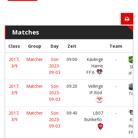
Matches
Class
Group
Day
Zeit
Team
2017,
Matcher
Sön
09:00
Kävlinge
-
3/9
2023-
Harrie
Skab
09-03
FF:6
IF
2017,
Matcher
Sön
09:20
Vellinge
-
L
3/9
2023-
IF:Röd
Torg
09-03
2017,
Matcher
Sön
09:40
LB07
-
3/9
2023-
Bunkeflo
Kävl
09-03
Harr
FF:6