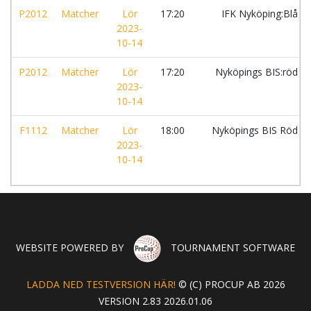
P2012
Matcher
Lör
17:20
IFK Nyköping:Blå
2023-
10-14
P2012
Matcher
Lör
17:20
Nyköpings BIS:röd
2023-
10-14
F1112
Matcher
Lör
18:00
Nyköpings BIS Röd
2023-
10-14
WEBSITE POWERED BY
TOURNAMENT SOFTWARE
LADDA NED TESTVERSION HÄR!
© (C) PROCUP AB 2026
VERSION 2.83 2026.01.06