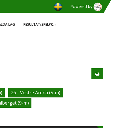
Powered by
LDA LAG
RESULTAT/SPELPR.
))
26 - Vestre Arena (5-m)
alberget (9-m)