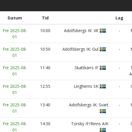
Datum
Tid
Lag
Fre 2025-08-
10:00
Adolfsbergs IK: Vit
-
N
01
Fre 2025-08-
10:50
Adolfsbergs IK: Gul
-
N
01
Fre 2025-08-
11:40
Skattkärrs IF
-
T
01
A
Fre 2025-08-
12:55
Linghems SK
-
I
01
Fre 2025-08-
13:40
Adolfsbergs IK: Svart
-
R
01
Fre 2025-08-
14:30
Torsby IF/Rinns AIK
-
Ö
01