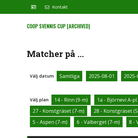
Kontakt
COOP SVENNIS CUP [ARCHIVED]
Matcher på ...
Samtliga
2025-08-01
2025-
Välj datum
14 - Rinn (9-m)
1a - Björnevi A-pl.
Välj plan
27 - Konstgräset (7-m)
28 - Konstgräset (
5 - Aspen (7-m)
6 - Valberget (7-m)
8 - 