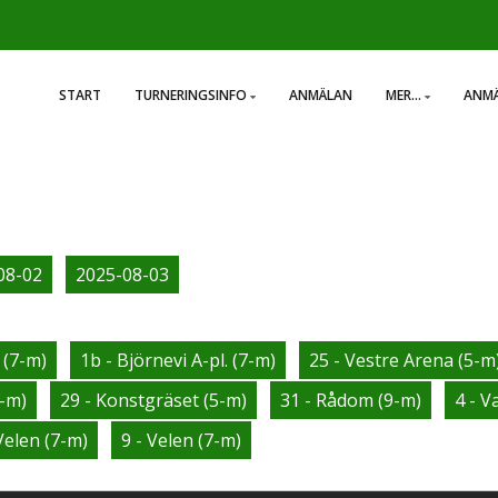
START
TURNERINGSINFO
ANMÄLAN
MER...
ANMÄ
08-02
2025-08-03
 (7-m)
1b - Björnevi A-pl. (7-m)
25 - Vestre Arena (5-m
5-m)
29 - Konstgräset (5-m)
31 - Rådom (9-m)
4 - V
Velen (7-m)
9 - Velen (7-m)