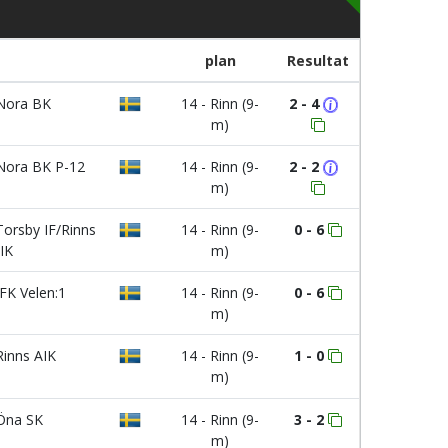
plan
Resultat
ora BK
14 - Rinn (9-
2 - 4
m)
ora BK P-12
14 - Rinn (9-
2 - 2
m)
orsby IF/Rinns
14 - Rinn (9-
0 - 6
IK
m)
FK Velen:1
14 - Rinn (9-
0 - 6
m)
inns AIK
14 - Rinn (9-
1 - 0
m)
na SK
14 - Rinn (9-
3 - 2
m)