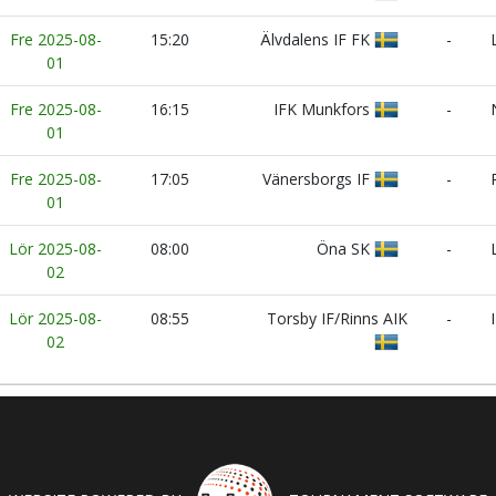
Fre 2025-08-
15:20
Älvdalens IF FK
-
L
01
Fre 2025-08-
16:15
IFK Munkfors
-
N
01
Fre 2025-08-
17:05
Vänersborgs IF
-
R
01
Lör 2025-08-
08:00
Öna SK
-
L
02
Lör 2025-08-
08:55
Torsby IF/Rinns AIK
-
I
02